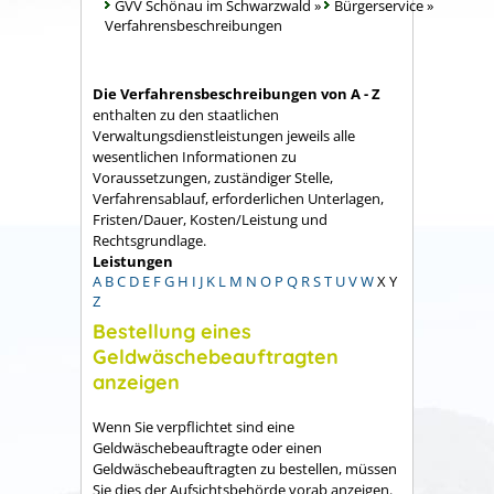
GVV Schönau im Schwarzwald
»
Bürgerservice
»
Verfahrensbeschreibungen
Die Verfahrensbeschreibungen von A - Z
enthalten zu den staatlichen
Verwaltungsdienstleistungen jeweils alle
wesentlichen Informationen zu
Voraussetzungen, zuständiger Stelle,
Verfahrensablauf, erforderlichen Unterlagen,
Fristen/Dauer, Kosten/Leistung und
Rechtsgrundlage.
Leistungen
A
B
C
D
E
F
G
H
I
J
K
L
M
N
O
P
Q
R
S
T
U
V
W
X
Y
Z
Bestellung eines
Geldwäschebeauftragten
anzeigen
Wenn Sie verpflichtet sind eine
Geldwäschebeauftragte oder einen
Geldwäschebeauftragten zu bestellen, müssen
Sie dies der Aufsichtsbehörde vorab anzeigen.