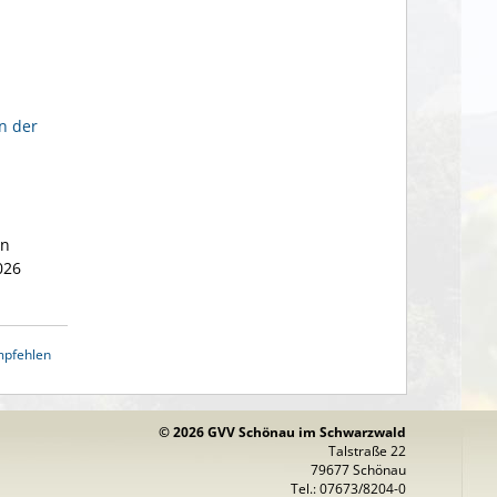
n der
en
026
mpfehlen
© 2026 GVV Schönau im Schwarzwald
Talstraße 22
79677 Schönau
Tel.: 07673/8204-0