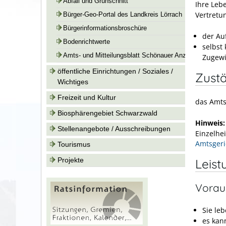
Abfall und Grünschnitt
Ihre Leb
Vertretu
Bürger-Geo-Portal des Landkreis Lörrach
Bürgerinformationsbroschüre
der Au
Bodenrichtwerte
selbst
Amts- und Mitteilungsblatt Schönauer Anzeiger
Zugewi
öffentliche Einrichtungen / Soziales /
Zustä
Wichtiges
Freizeit und Kultur
das Amts
Biosphärengebiet Schwarzwald
Hinweis
Stellenangebote / Ausschreibungen
Einzelhei
Amtsgeri
Tourismus
Leist
Projekte
Vorau
Sie le
es kan