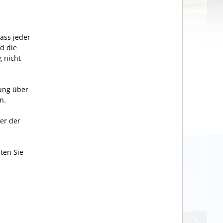
ass jeder
d die
g nicht
ung über
n.
er der
ten Sie