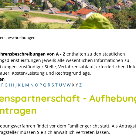
rensbeschreibungen
ahrensbeschreibungen von A - Z
enthalten zu den staatlichen
ngsdienstleistungen jeweils alle wesentlichen Informationen zu
tzungen, zuständiger Stelle, Verfahrensablauf, erforderlichen Unt
Dauer, Kosten/Leistung und Rechtsgrundlage.
en
F
G
H
I
J
K
L
M
N
O
P
Q
R
S
T
U
V
W
X
Y
Z
enspartnerschaft - Aufhebun
ntragen
ebungsverfahren findet vor dem Familiengericht statt. Als Antragst
agsteller müssen Sie sich anwaltlich vertreten lassen.