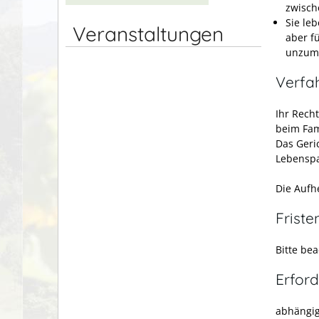
zwisch
Sie le
Veranstaltungen
aber f
unzumu
Verfa
Ihr Rech
beim Fam
Das Geri
Lebenspa
Die Aufh
Friste
Bitte bea
Erford
abhängig