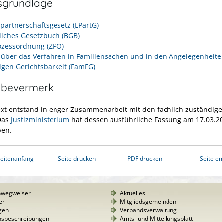
sgrundlage
partnerschaftsgesetz (LPartG)
liches Gesetzbuch (BGB)
rozessordnung (ZPO)
 über das Verfahren in Familiensachen und in den Angelegenheite
ligen Gerichtsbarkeit (FamFG)
abevermerk
ext entstand in enger Zusammenarbeit mit den fachlich zuständig
 Das
Justizministerium
hat dessen ausführliche Fassung am 17.03.2
ben.
eitenanfang
Seite drucken
PDF drucken
Seite e
nwegweiser
Aktuelles
er
Mitgliedsgemeinden
gen
Verbandsverwaltung
nsbeschreibungen
Amts- und Mitteilungsblatt