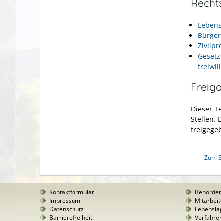
Recht
Lebens
Bürger
Zivilp
Gesetz
freiwil
Freig
Dieser T
Stellen.
freigege
Zum S
Kontaktformular
Behörde
Impressum
Mitarbeit
Datenschutz
Lebensla
Barrierefreiheit
Verfahre