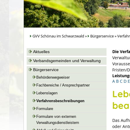
GVV Schönau im Schwarzwald
»
Bürgerservice
»
Verfah
Die Verf
Aktuelles
Verwaltu
Verbandsgemeinden und Verwaltung
Vorausse
Fristen/
Bürgerservice
Leistung
Behördenwegweiser
A
B
C
D
E
Fachbereiche / Ansprechpartner
Leb
Lebenslagen
Verfahrensbeschreibungen
bea
Formulare
Formulare von externen
Das Aufh
Verwaltungsdienstleistern
oder Antr