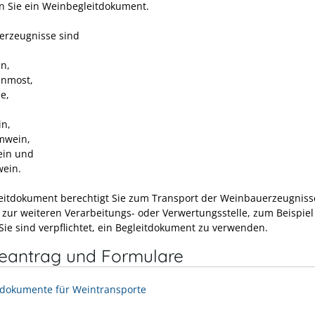
n Sie ein Weinbegleitdokument.
rzeugnisse sind
n,
nmost,
e,
in,
mwein,
ein und
ein.
eitdokument berechtigt Sie zum Transport der Weinbauerzeugnis
 zur weiteren Verarbeitungs- oder Verwertungsstelle, zum Beispiel
 Sie sind verpflichtet, ein Begleitdokument zu verwenden.
neantrag und Formulare
tdokumente für Weintransporte