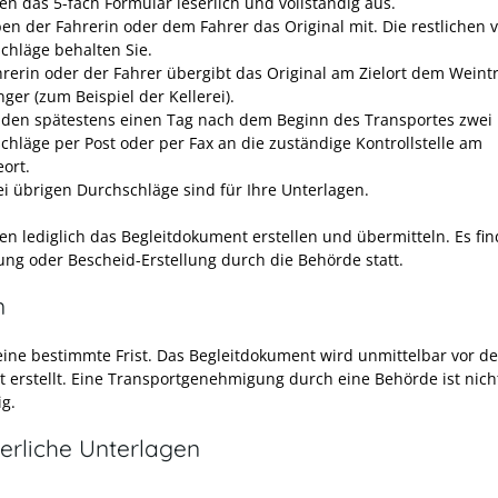
len das 5-fach Formular leserlich und vollständig aus.
ben der Fahrerin oder dem Fahrer das Original mit. Die restlichen v
chläge behalten Sie.
hrerin oder der Fahrer übergibt das Original am Zielort dem Weint
ger (zum Beispiel der Kellerei).
nden spätestens einen Tag nach dem Beginn des Transportes zwei
chläge per Post oder per Fax an die zuständige Kontrollstelle am
eort.
ei übrigen Durchschläge sind für Ihre Unterlagen.
en lediglich das Begleitdokument erstellen und übermitteln. Es fin
ung oder Bescheid-Erstellung durch die Behörde statt.
n
keine bestimmte Frist. Das Begleitdokument wird unmittelbar vor d
t erstellt. Eine Transportgenehmigung durch eine Behörde ist nich
g.
erliche Unterlagen