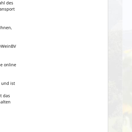
ahl des
ransport
Ihnen,
 eWeinBV
ie online
 und ist
zt das
halten