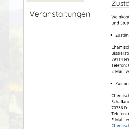
Zustä
Veranstaltungen
Weinkont
und Stut
Zustän
Chemisch
Bissierst
79114 Fr
Telefon:
E-Mail: 
Zustän
Chemisch
Schaflan
70736 Fe
Telefon:
E-Mail: 
Chemisch