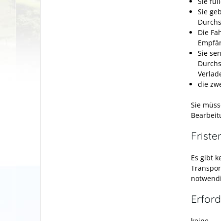
Sie fül
Sie ge
Durchs
Die Fa
Empfän
Sie se
Durchs
Verlad
die zw
Sie müss
Bearbeit
Friste
Es gibt 
Transpor
notwendi
Erford
keine