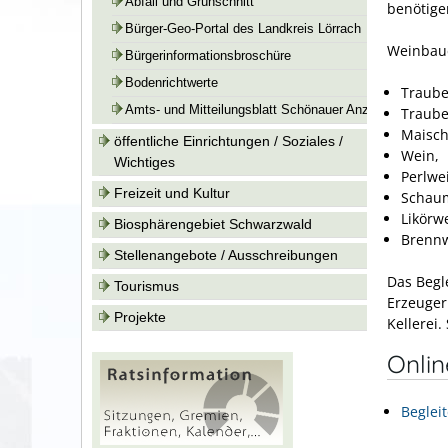
Abfall und Grünschnitt
benötige
Bürger-Geo-Portal des Landkreis Lörrach
Weinbaue
Bürgerinformationsbroschüre
Bodenrichtwerte
Traube
Amts- und Mitteilungsblatt Schönauer Anzeiger
Traube
Maisch
öffentliche Einrichtungen / Soziales /
Wein,
Wichtiges
Perlwe
Freizeit und Kultur
Schau
Likörw
Biosphärengebiet Schwarzwald
Brennw
Stellenangebote / Ausschreibungen
Das Begl
Tourismus
Erzeuger
Projekte
Kellerei.
Onli
Beglei