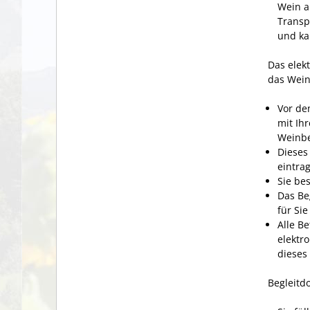
Wein a
Transp
und ka
Das elek
das Wein
Vor de
mit Ih
Weinbe
Dieses 
eintra
Sie be
Das Be
für Si
Alle B
elektr
dieses
Begleitd