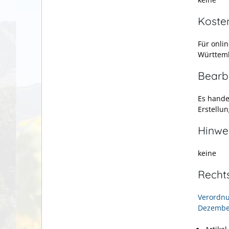
Koste
Für onli
Württemb
Bearb
Es hande
Erstellun
Hinwe
keine
Recht
Verordnu
Dezember 