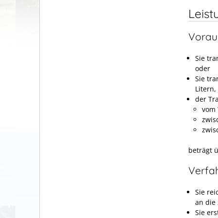
Leist
Vorau
Sie tr
oder
Sie tr
Litern
der Tr
vom 
zwis
zwis
beträgt 
Verfa
Sie re
an die 
Sie er