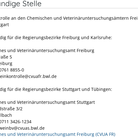
ndige Stelle
rolle an den Chemischen und Veterinäruntersuchungsämtern Fre
tgart
dig für die Regierungsbezirke Freiburg und Karlsruhe:
es und Veterinäruntersuchungsamt Freiburg
raße 5
eiburg
 0761 8855-0
weinkontrolle@cvuafr.bwl.de
dig für die Regierungsbezirke Stuttgart und Tübingen:
es und Veterinäruntersuchungsamt Stuttgart
dstraße 3/2
llbach
 0711 3426-1234
eweinbv@cvuas.bwl.de
es und Veterinäruntersuchungsamt Freiburg (CVUA FR)