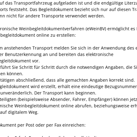
uf das Transportfahrzeug aufgeladen ist und die endgültige Literz
orts feststeht. Das Begleitdokument bezieht sich nur auf diesen T
nn nicht für andere Transporte verwendet werden.
tronische Weinbegleitdokumentverfahren (eWeinBV) ermöglicht es 
begleitdokument online zu erstellen:
m anstehenden Transport melden Sie sich in der Anwendung des
rer Benutzerkennung an und bereiten das elektronische
gleitdokument vor.
führt Sie Schritt für Schritt durch die notwendigen Angaben, die S
gen können.
stätigen abschließend, dass alle gemachten Angaben korrekt sind.
gleitdokument wird erstellt, erhält eine eindeutige Bezugsnummer
e unveränderlich. Der Transport kann beginnen.
eteiligten (beispielsweise Absender, Fahrer, Empfänger) können jet
onische Weinbegleitdokument online abrufen, beziehungsweise er
 auf digitalem Weg.
okument per Post oder per Fax einreichen: