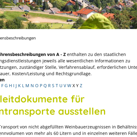
rensbeschreibungen
ahrensbeschreibungen von A - Z
enthalten zu den staatlichen
ngsdienstleistungen jeweils alle wesentlichen Informationen zu
tzungen, zuständiger Stelle, Verfahrensablauf, erforderlichen Unt
Dauer, Kosten/Leistung und Rechtsgrundlage.
en
F
G
H
I
J
K
L
M
N
O
P
Q
R
S
T
U
V
W
X
Y
Z
leitdokumente für
ntransporte ausstellen
Transport von nicht abgefüllten Weinbauerzeugnissen in Behältnis
nnvolumen von mehr als 60 Litern und in einzelnen weiteren Fäll