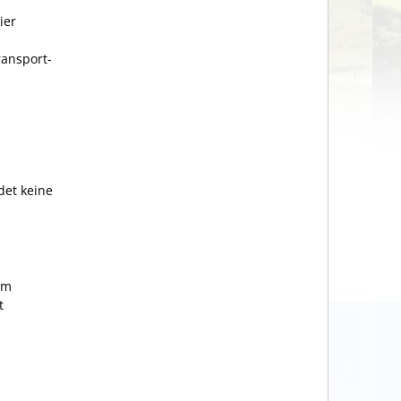
ier
ransport-
det keine
em
t