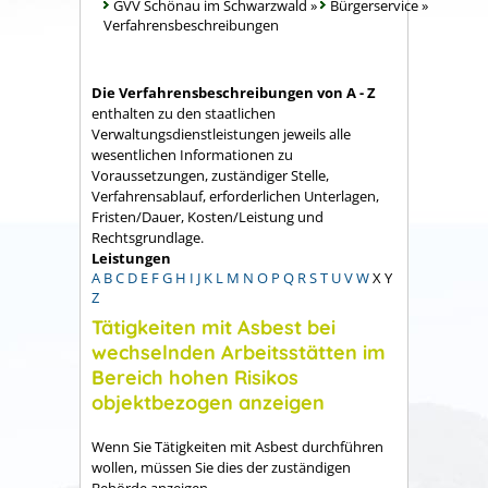
GVV Schönau im Schwarzwald
»
Bürgerservice
»
Verfahrensbeschreibungen
Die Verfahrensbeschreibungen von A - Z
enthalten zu den staatlichen
Verwaltungsdienstleistungen jeweils alle
wesentlichen Informationen zu
Voraussetzungen, zuständiger Stelle,
Verfahrensablauf, erforderlichen Unterlagen,
Fristen/Dauer, Kosten/Leistung und
Rechtsgrundlage.
Leistungen
A
B
C
D
E
F
G
H
I
J
K
L
M
N
O
P
Q
R
S
T
U
V
W
X
Y
Z
Tätigkeiten mit Asbest bei
wechselnden Arbeitsstätten im
Bereich hohen Risikos
objektbezogen anzeigen
Wenn Sie Tätigkeiten mit Asbest durchführen
wollen, müssen Sie dies der zuständigen
Behörde anzeigen.