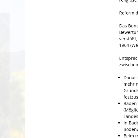
Reform d
Das Bund
Bewertun
verstößt
1964 (We
Entsprec
zwischen
Danach
mehr n
Grunds
festzus
Baden-
(Mögli
Landes
In Bad
Bodenw
Beim m