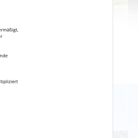
ermäßigt,
ür
inde
pliziert