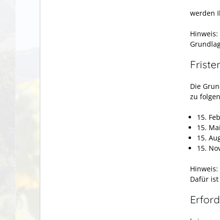
werden I
Hinweis:
Grundlag
Friste
Die Grund
zu folge
15. Fe
15. Ma
15. Au
15. No
Hinweis:
Dafür is
Erford