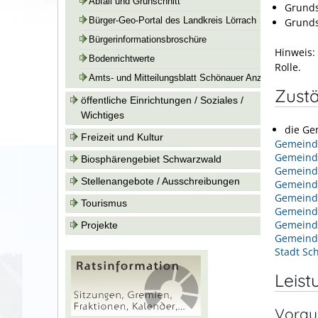
Abfall und Grünschnitt
Grunds
Grunds
Bürger-Geo-Portal des Landkreis Lörrach
Bürgerinformationsbroschüre
Hinweis:
Bodenrichtwerte
Rolle.
Amts- und Mitteilungsblatt Schönauer Anzeiger
Zustä
öffentliche Einrichtungen / Soziales /
Wichtiges
die Ge
Freizeit und Kultur
Gemeinde
Gemeind
Biosphärengebiet Schwarzwald
Gemeind
Stellenangebote / Ausschreibungen
Gemeind
Gemeind
Tourismus
Gemeind
Gemein
Projekte
Gemeind
Stadt Sc
Leist
Vorau