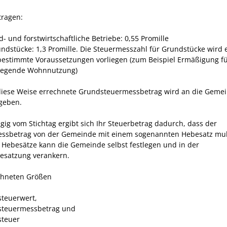
tragen:
d- und forstwirtschaftliche Betriebe: 0,55 Promille
undstücke: 1,3 Promille. Die Steuermesszahl für Grundstücke wird 
estimmte Voraussetzungen vorliegen (zum Beispiel Ermäßigung f
iegende Wohnnutzung)
diese Weise errechnete Grundsteuermessbetrag wird an die Geme
geben.
ig vom Stichtag ergibt sich Ihr Steuerbetrag dadurch, dass der
ssbetrag von der Gemeinde mit einem sogenannten Hebesatz multi
e Hebesätze kann die Gemeinde selbst festlegen und in der
satzung verankern.
chneten Größen
teuerwert,
steuermessbetrag und
teuer