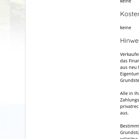
keine
Koste
keine
Hinwe
Verkaufe
das Fina
aus neu 
Eigentum
Grundste
Alle in 
Zahlungs
privatre
aus.
Bestimmt
Grundstü
religiös