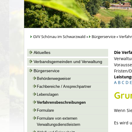
GVV Schönau im Schwarzwald
»
Bürgerservice
»
Verfah
Die Verf
Aktuelles
Verwaltu
Verbandsgemeinden und Verwaltung
Vorausse
Fristen/
Bürgerservice
Leistung
Behördenwegweiser
A
B
C
D
E
Fachbereiche / Ansprechpartner
Gru
Lebenslagen
Verfahrensbeschreibungen
Wenn Sie
Formulare
Formulare von externen
Es wird 
Verwaltungsdienstleistern