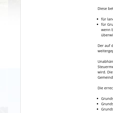
Diese be
für lan
für Gr
wenn b
überw
Der auf 
weiterge
Unabhäng
Steuerme
wird. Di
Gemeinde
Die erre
Grunds
Grund
Grunds