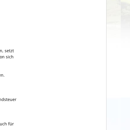
, setzt
on sich
en.
undsteuer
uch für