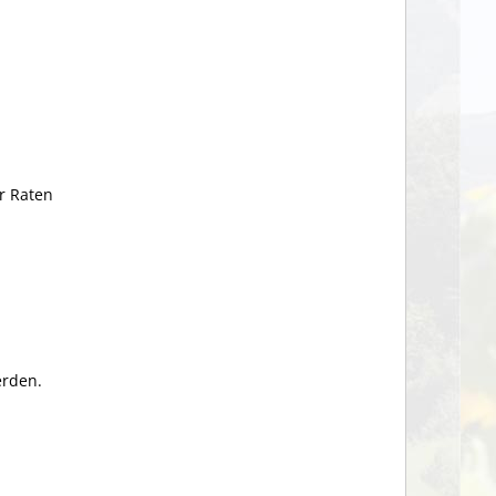
er Raten
erden.