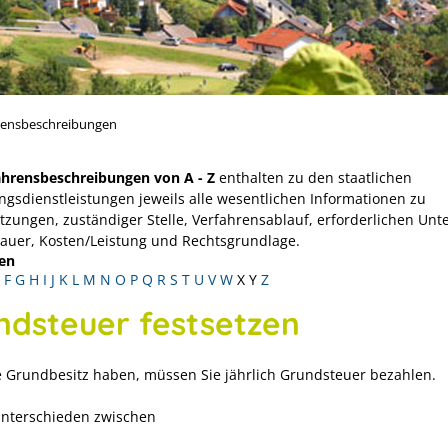
rensbeschreibungen
ahrensbeschreibungen von A - Z
enthalten zu den staatlichen
ngsdienstleistungen jeweils alle wesentlichen Informationen zu
tzungen, zuständiger Stelle, Verfahrensablauf, erforderlichen Unt
Dauer, Kosten/Leistung und Rechtsgrundlage.
en
F
G
H
I
J
K
L
M
N
O
P
Q
R
S
T
U
V
W
X
Y
Z
ndsteuer festsetzen
 Grundbesitz haben, müssen Sie jährlich Grundsteuer bezahlen.
unterschieden zwischen