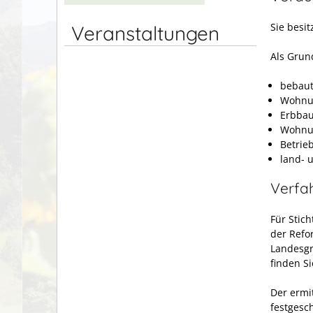
Sie besi
Veranstaltungen
Als Grun
bebaut
Wohnun
Erbbau
Wohnun
Betrie
land- 
Verfa
Für Stic
der Refo
Landesgr
finden S
Der ermi
festgesc