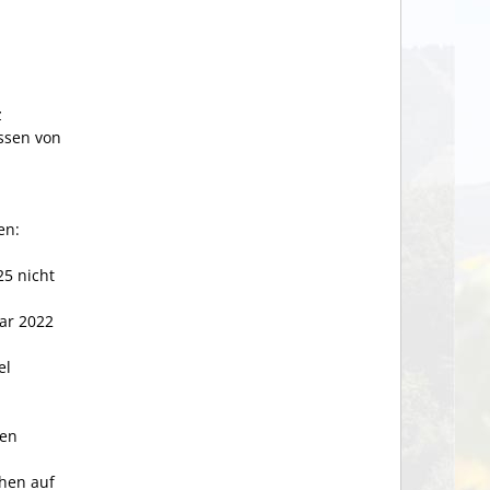
z
issen von
en:
25 nicht
ar 2022
el
ten
hen auf