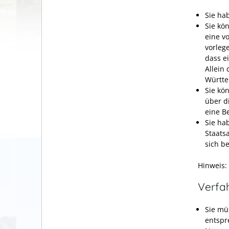
Sie ha
Sie kö
eine v
vorleg
dass e
Allein
Württe
Sie kö
über d
eine B
Sie ha
Staats
sich b
Hinweis:
Verfa
Sie mü
entspr