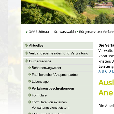
GVV Schönau im Schwarzwald
»
Bürgerservice
»
Verfah
Die Verf
Aktuelles
Verwaltu
Verbandsgemeinden und Verwaltung
Vorausse
Fristen/
Bürgerservice
Leistung
Behördenwegweiser
A
B
C
D
E
Fachbereiche / Ansprechpartner
Aus
Lebenslagen
Verfahrensbeschreibungen
Ane
Formulare
Formulare von externen
Die Aner
Verwaltungsdienstleistern