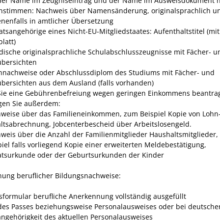
er Name im Zeugniseintrag und der Name im Ausweisdokument n
nstimmen: Nachweis über Namensänderung, originalsprachlich u
nenfalls in amtlicher Übersetzung
atsangehörige eines Nicht-EU-Mitgliedstaates: Aufenthaltstitel (mit
latt)
dische
originalsprachliche Schulabschlusszeugnis
se
mit Fächer- u
bersichten
nnachweise oder
Abschlussdiplom des Studiums mit Fächer- und
bersichten aus dem Ausland
(falls vorhanden)
ie eine Gebührenbefreiung wegen geringen Einkommens beantra
gen Sie außerdem:
weise über das Familieneinkommen, zum Beispiel Kopie von Lohn
ltsabrechnung, Jobcenterbescheid über Arbeitslosengeld.
weis über die
Anzahl der
Familienmitglieder
Haushaltsmitglieder,
piel
falls vorliegend Kopie einer erweiterten Meldebestätigung,
atsurkunde oder der Geburtsurkunden der Kinder
ung beruflicher Bildungsnachweise:
sformular berufliche Anerkennung vollständig ausgefüllt
des Passes
beziehungsweise Personalausweises
oder bei deutsche
angehörigkeit des aktuellen Personalausweises