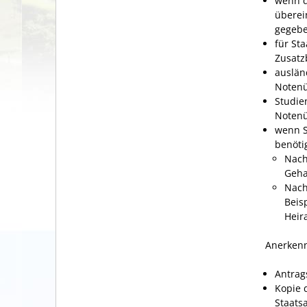
wenn d
überei
gegebe
für Sta
Zusatzb
auslän
Notenü
Studie
Notenü
wenn S
benöti
Nach
Geha
Nach
Beis
Heir
Anerkenn
Antrag
Kopie 
Staats