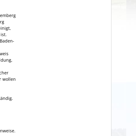
ttemberg
rg
inigt,
ist.
 Baden-
weis
ldung,
cher
r wollen
tändig.
inweise.