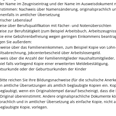
er Name im Zeugniseintrag und der Name im Ausweisdokument n
nstimmen: Nachweis über Namensänderung, originalsprachlich u
nenfalls in amtlicher Übersetzung
arischer Lebenslauf
ise über Berufsqualifikation mit Fächer- und Notenübersichten
ise zur Berufstätigkeit (zum Beispiel Arbeitsbuch, Arbeitszeugniss
ie eine Gebührenbefreiung wegen geringen Einkommens beantra
gen Sie außerdem:
weise über das Familieneinkommen, zum Beispiel Kopie von Lohn
ltsabrechnung, Jobcenterbescheid über Arbeitslosengeld.
weis über die
Anzahl der
Familienmitglieder
Haushaltsmitglieder,
piel
falls vorliegend Kopie einer erweiterten Meldebestätigung,
atsurkunde oder der Geburtsurkunden der Kinder
Bitte reichen Sie Ihre Bildungsnachweise (für die schulische Aner
n amtliche Übersetzungen als amtlich beglaubigte Kopien ein. Kop
beglaubigt, wenn ein Originalstempel darauf bescheinigt, dass die
Original übereinstimmt. Andere originalsprachliche Dokumente k
prachlich und in amtlicher Übersetzung als einfache Kopie, nicht a
beglaubigte Kopie, vorlegen.