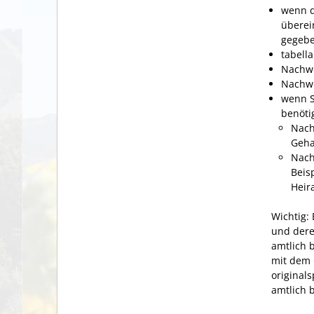
wenn d
überei
gegebe
tabell
Nachwe
Nachwe
wenn S
benöti
Nach
Geha
Nach
Beis
Heir
Wichtig:
und dere
amtlich 
mit dem 
originals
amtlich 