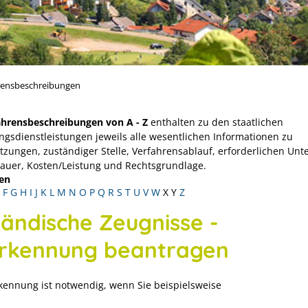
rensbeschreibungen
ahrensbeschreibungen von A - Z
enthalten zu den staatlichen
ngsdienstleistungen jeweils alle wesentlichen Informationen zu
tzungen, zuständiger Stelle, Verfahrensablauf, erforderlichen Unt
Dauer, Kosten/Leistung und Rechtsgrundlage.
en
F
G
H
I
J
K
L
M
N
O
P
Q
R
S
T
U
V
W
X
Y
Z
ländische Zeugnisse -
rkennung beantragen
kennung ist notwendig, wenn Sie beispielsweise