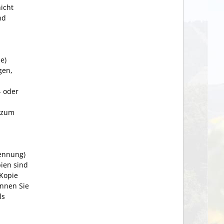
icht
nd
e)
gen,
- oder
zum
kennung)
ien sind
 Kopie
önnen Sie
ls