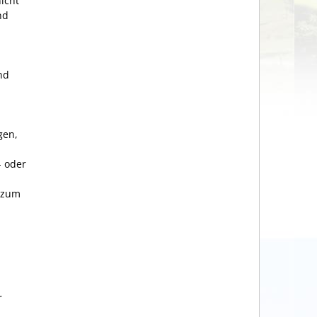
icht
nd
nd
gen,
- oder
zum
r