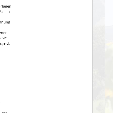
erlagen
ail in
ennung
benen
 Sie
rgeld.
r