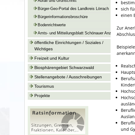
Abfall und Grünschnitt
bestim
sich f
Bürger-Geo-Portal des Landkreis Lörrach
einen 
Bürgerinformationsbroschüre
Bodenrichtwerte
Zur Aner
Amts- und Mitteilungsblatt Schönauer Anzeiger
Abschlus
öffentliche Einrichtungen / Soziales /
Beispiel
Wichtiges
anerkann
Freizeit und Kultur
Realsc
Biosphärengebiet Schwarzwald
Haupts
Stellenangebote / Ausschreibungen
Berufs
Kinder
Tourismus
Hochsc
Projekte
Hochsc
auslän
Berufl
Ausla
Berufl
und Gy