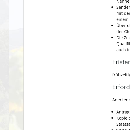
Nennen
Senden
mit de
einem 
Über d
der Gle
Die Ze
Qualif
auch I
Friste
frühzeit
Erford
Anerkenn
Antrag
Kopie 
Staats