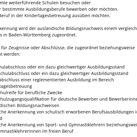
mte weiterführende Schulen besuchen oder
ür bestimmte Ausbildungsberufe bewerben oder
möchten.
Beruf in der Kindertagesbetreuung ausüben möchten.
kennung wird der ausländische Bildungsnachweis einem vergleic
s in Baden-Württemberg zugeordnet.
e für Zeugnisse oder Abschlüsse, die zugeordnet beziehungsweise
t werden:
hulabschluss oder ein dazu gleic
hwertiger Ausbildungsstand
chulabschluss oder ein dazu gleichwertiger Ausbildungsstand
abschluss einer reglementierten Ausbildung im Bereich
tagesbetreuung
hulreife für berufliche Zwecke
hulz
ugangsqualifikation für deutsche Bewerber und Bewerberinn
dischen Bildungsnachweisen
iche Anerkennung von schulisch erworbenen Berufsausbildungen 
nd
iche Anerkennung von Sport- und Gymnastiklehrern beziehungswei
mnastiklehrerinnen im freien Beruf