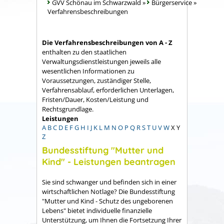
GVV Schönau im Schwarzwald
»
Bürgerservice
»
Verfahrensbeschreibungen
Die Verfahrensbeschreibungen von A - Z
enthalten zu den staatlichen
Verwaltungsdienstleistungen jeweils alle
wesentlichen Informationen zu
Voraussetzungen, zuständiger Stelle,
Verfahrensablauf, erforderlichen Unterlagen,
Fristen/Dauer, Kosten/Leistung und
Rechtsgrundlage.
Leistungen
A
B
C
D
E
F
G
H
I
J
K
L
M
N
O
P
Q
R
S
T
U
V
W
X
Y
Z
Bundesstiftung "Mutter und
Kind" - Leistungen beantragen
Sie sind schwanger und befinden sich in einer
wirtschaftlichen Notlage? Die Bundesstiftung
"Mutter und Kind - Schutz des ungeborenen
Lebens" bietet individuelle finanzielle
Unterstützung, um Ihnen die Fortsetzung Ihrer