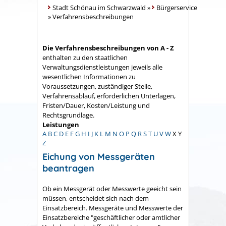
Stadt Schönau im Schwarzwald
»
Bürgerservice
»
Verfahrensbeschreibungen
Die Verfahrensbeschreibungen von A - Z
enthalten zu den staatlichen
Verwaltungsdienstleistungen jeweils alle
wesentlichen Informationen zu
Voraussetzungen, zuständiger Stelle,
Verfahrensablauf, erforderlichen Unterlagen,
Fristen/Dauer, Kosten/Leistung und
Rechtsgrundlage.
Leistungen
A
B
C
D
E
F
G
H
I
J
K
L
M
N
O
P
Q
R
S
T
U
V
W
X
Y
Z
Eichung von Messgeräten
beantragen
Ob ein Messgerät oder Messwerte geeicht sein
müssen, entscheidet sich nach dem
Einsatzbereich. Messgeräte und Messwerte der
Einsatzbereiche "geschäftlicher oder amtlicher