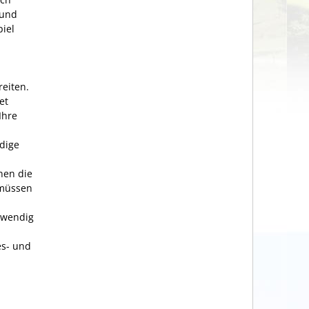
 und
piel
eiten.
et
Ihre
ndige
nen die
 müssen
twendig
es- und