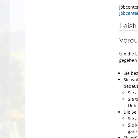
Jobcente
Jobcente
Leist
Vorau
Um die L
gegeben 
Sie be
Sie wo
bedeut
Sie 
Sie t
Unte
Die Se
Sie 
Sie 
ganz
Sie mü