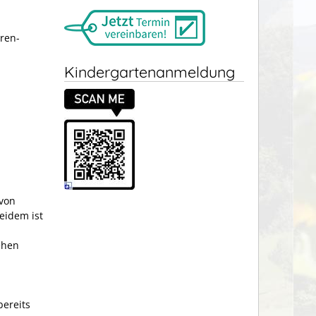
ren-
Kindergartenanmeldung
 von
eidem ist
ehen
bereits