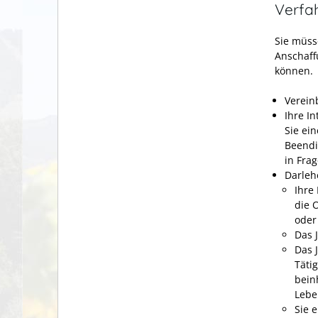
Verfa
Sie müss
Anschaff
können.
Verein
Ihre In
Sie ei
Beendi
in Fra
Darleh
Ihre
die O
oder 
Das 
Das 
Täti
bein
Lebe
Sie 