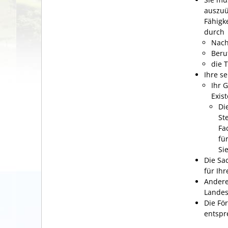
auszuü
Fähigke
durch
Nach
Beru
die 
Ihre se
Ihr 
Exis
Di
St
Fa
fü
Si
Die Sa
für Ihr
Andere
Landes
Die Fö
entspr