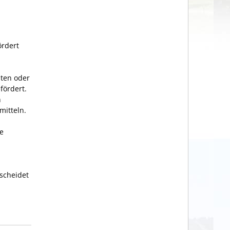
ördert
lten oder
fördert.
n
mitteln.
re
scheidet