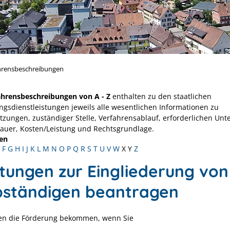
hrensbeschreibungen
ahrensbeschreibungen von A - Z
enthalten zu den staatlichen
ngsdienstleistungen jeweils alle wesentlichen Informationen zu
tzungen, zuständiger Stelle, Verfahrensablauf, erforderlichen Unt
Dauer, Kosten/Leistung und Rechtsgrundlage.
en
F
G
H
I
J
K
L
M
N
O
P
Q
R
S
T
U
V
W
X
Y
Z
stungen zur Eingliederung von
bständigen beantragen
en die Förderung bekommen, wenn Sie