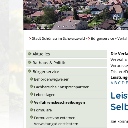
Stadt Schönau im Schwarzwald
»
Bürgerservice
»
Verfa
Die Verf
Aktuelles
Verwaltu
Rathaus & Politik
Vorausse
Bürgerservice
Fristen/
Leistung
Behördenwegweiser
A
B
C
D
E
Fachbereiche / Ansprechpartner
Lei
Lebenslagen
Verfahrensbeschreibungen
Sel
Formulare
Formulare von externen
Sie könn
Verwaltungsdienstleistern