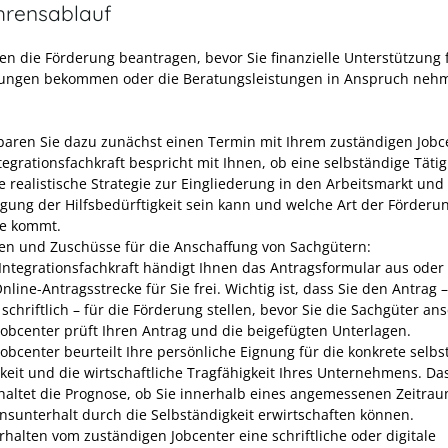
hrensablauf
en die Förderung beantragen, bevor Sie finanzielle Unterstützung 
ungen bekommen oder die Beratungsleistungen in Anspruch neh
baren Sie dazu zunächst einen Termin mit Ihrem zuständigen Jobc
tegrationsfachkraft bespricht mit Ihnen, ob eine selbständige Tätig
ne realistische Strategie zur Eingliederung in den Arbeitsmarkt und
gung der Hilfsbedürftigkeit sein kann und welche Art der Förderun
ge kommt.
en und Zuschüsse für die Anschaffung von Sachgütern:
 Integrationsfachkraft händigt Ihnen das Antragsformular aus oder 
nline-Antragsstrecke für Sie frei. Wichtig ist, dass Sie den Antrag 
schriftlich – für die Förderung stellen, bevor Sie die Sachgüter an
Jobcenter prüft Ihren Antrag und die beigefügten Unterlagen.
Jobcenter beurteilt Ihre persönliche Eignung für die konkrete selb
gkeit und die wirtschaftliche Tragfähigkeit Ihres Unternehmens. Da
haltet die Prognose, ob Sie innerhalb eines angemessenen Zeitrau
nsunterhalt durch die Selbständigkeit erwirtschaften können.
erhalten vom zuständigen Jobcenter eine schriftliche oder digitale