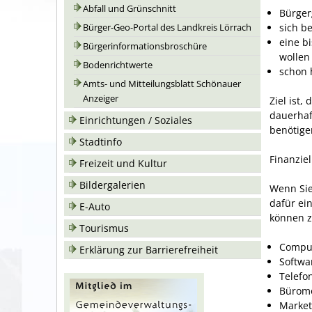
Abfall und Grünschnitt
Bürger
sich b
Bürger-Geo-Portal des Landkreis Lörrach
eine b
Bürgerinformationsbroschüre
wollen
Bodenrichtwerte
schon 
Amts- und Mitteilungsblatt Schönauer
Anzeiger
Ziel ist
dauerhaf
Einrichtungen / Soziales
benötige
Stadtinfo
Finanzie
Freizeit und Kultur
Bildergalerien
Wenn Sie
dafür ei
E-Auto
können z
Tourismus
Compu
Erklärung zur Barrierefreiheit
Softwa
Telefo
Büromö
Market