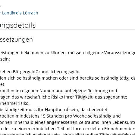
r
r Landkreis Lörrach
ungsdetails
ssetzungen
eistungen bekommen zu können, müssen folgende Voraussetzung
sein:
ziehen
Bürgergeld
Grundsicherungsgeld
llen sich selbständig machen oder sind bereits selbständig tätig, d
et
arbeiten im eigenen Namen und auf eigene Rechnung und
ragen das wirtschaftliche Risiko ihrer Tätigkeit, das sogenannte
rnehmerrisiko.
lbständigkeit muss Ihr Hauptberuf sein, das bedeutet
arbeiten mindestens 15 Stunden pro Woche selbständig und
können innerhalb eines angemessenen Zeitraums Ihren Lebensunte
 oder zu einem erheblichen Teil mit Ihren erzielten Einnahmen bes
ssen persönlich geeignet sein, eine selbständige Tätigkeit erfolgre