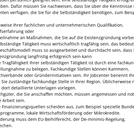
ben. Dafür müssen Sie nachweisen, dass Sie über die Kenntnisse
iten verfügen, die Sie für die Selbständigkeit benötigen, zum Beis
weise Ihrer fachlichen und unternehmerischen Qualifikation,
fserfahrung oder
Teilnahme an Maßnahmen, die Sie auf die Existenzgründung vorber
lbständige Tätigkeit muss wirtschaftlich tragfähig sein, das bedeut
Geschäftsmodell muss so ausgearbeitet und durchdacht sein, dass 
tenzgründung langfristig erfolgreich sein kann
e Tragfähigkeit Ihrer selbständigen Tätigkeit ist durch eine fachku
ellungnahme zu belegen. Fachkundige Stellen können Kammern,
chverbände oder Gründerinitiativen sein. Ihr Jobcenter benennt Ih
r Sie zuständige fachkundige Stelle in Ihrer Region. Üblicherweise
e dort detaillierte Unterlagen vorlegen.
chgüter, die Sie anschaffen möchten, müssen angemessen und no
e Arbeit sein.
 Finanzierungsquellen scheiden aus, zum Beispiel spezielle Bund
programme, lokale Wirtschaftsförderung oder Mikrokredite.
rderung muss dem EU-Beihilferecht, der De-minimis-Regelung,
echen.