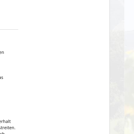
en
as
rhalt
treiten.
ich