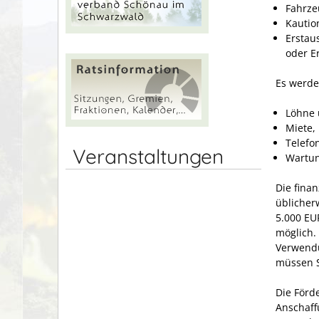
Fahrze
Kautio
Erstau
oder Er
Es werde
Löhne 
Miete,
Telefo
Veranstaltungen
Wartun
Die fina
üblicher
5.000 EU
möglich.
Verwendu
müssen S
Die Förd
Anschaff