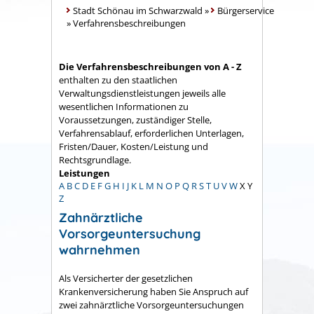
Stadt Schönau im Schwarzwald
»
Bürgerservice
»
Verfahrensbeschreibungen
Die Verfahrensbeschreibungen von A - Z
enthalten zu den staatlichen
Verwaltungsdienstleistungen jeweils alle
wesentlichen Informationen zu
Voraussetzungen, zuständiger Stelle,
Verfahrensablauf, erforderlichen Unterlagen,
Fristen/Dauer, Kosten/Leistung und
Rechtsgrundlage.
Leistungen
A
B
C
D
E
F
G
H
I
J
K
L
M
N
O
P
Q
R
S
T
U
V
W
X
Y
Z
Zahnärztliche
Vorsorgeuntersuchung
wahrnehmen
Als Versicherter der gesetzlichen
Krankenversicherung haben Sie Anspruch auf
zwei zahnärztliche Vorsorgeuntersuchungen