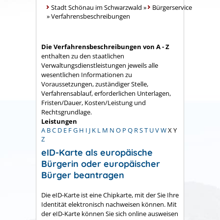
Stadt Schönau im Schwarzwald
»
Bürgerservice
»
Verfahrensbeschreibungen
Die Verfahrensbeschreibungen von A - Z
enthalten zu den staatlichen
Verwaltungsdienstleistungen jeweils alle
wesentlichen Informationen zu
Voraussetzungen, zuständiger Stelle,
Verfahrensablauf, erforderlichen Unterlagen,
Fristen/Dauer, Kosten/Leistung und
Rechtsgrundlage.
Leistungen
A
B
C
D
E
F
G
H
I
J
K
L
M
N
O
P
Q
R
S
T
U
V
W
X
Y
Z
eID-Karte als europäische
Bürgerin oder europäischer
Bürger beantragen
Die eID-Karte ist eine Chipkarte, mit der Sie Ihre
Identität elektronisch nachweisen können. Mit
der eID-Karte können Sie sich online ausweisen