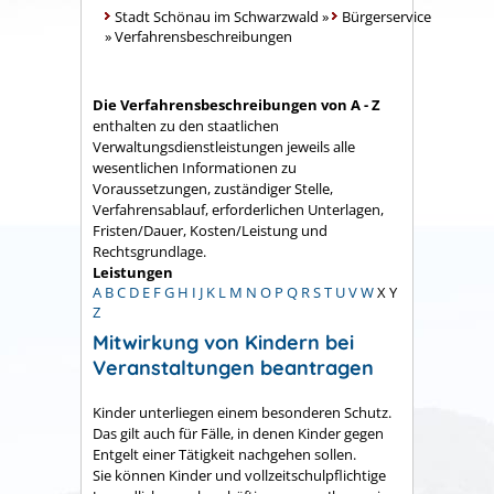
Stadt Schönau im Schwarzwald
»
Bürgerservice
»
Verfahrensbeschreibungen
Die Verfahrensbeschreibungen von A - Z
enthalten zu den staatlichen
Verwaltungsdienstleistungen jeweils alle
wesentlichen Informationen zu
Voraussetzungen, zuständiger Stelle,
Verfahrensablauf, erforderlichen Unterlagen,
Fristen/Dauer, Kosten/Leistung und
Rechtsgrundlage.
Leistungen
A
B
C
D
E
F
G
H
I
J
K
L
M
N
O
P
Q
R
S
T
U
V
W
X
Y
Z
Mitwirkung von Kindern bei
Veranstaltungen beantragen
Kinder unterliegen einem besonderen Schutz.
Das gilt auch für Fälle, in denen Kinder gegen
Entgelt einer Tätigkeit nachgehen sollen.
Sie können Kinder und vollzeitschulpflichtige