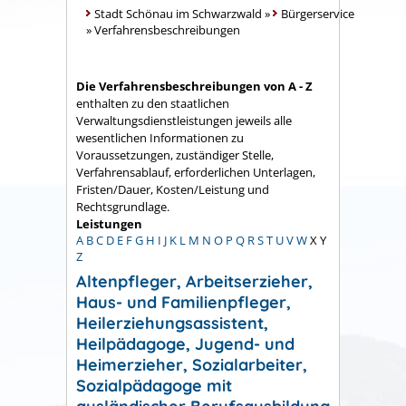
Stadt Schönau im Schwarzwald
»
Bürgerservice
»
Verfahrensbeschreibungen
Die Verfahrensbeschreibungen von A - Z
enthalten zu den staatlichen
Verwaltungsdienstleistungen jeweils alle
wesentlichen Informationen zu
Voraussetzungen, zuständiger Stelle,
Verfahrensablauf, erforderlichen Unterlagen,
Fristen/Dauer, Kosten/Leistung und
Rechtsgrundlage.
Leistungen
A
B
C
D
E
F
G
H
I
J
K
L
M
N
O
P
Q
R
S
T
U
V
W
X
Y
Z
Altenpfleger, Arbeitserzieher,
Haus- und Familienpfleger,
Heilerziehungsassistent,
Heilpädagoge, Jugend- und
Heimerzieher, Sozialarbeiter,
Sozialpädagoge mit