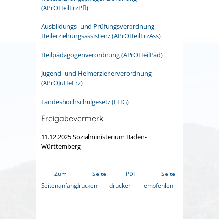
(
APrOHeilErzPfl
)
Ausbildungs- und Prüfungsverordnung
Heilerziehungsassistenz (APrOHeilErzAss)
Heilpädagogenverordnung (APrOHeilPäd)
Jugend- und Heimerzieherverordnung
(APrOJuHeErz)
Landeshochschulgesetz (LHG)
Freigabevermerk
11.12.2025 Sozialministerium Baden-
Württemberg
Zum
Seite
PDF
Seite
Seitenanfang
drucken
drucken
empfehlen