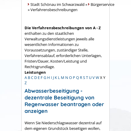
Stadt Schönau im Schwarzwald
»
Bürgerservice
»
Verfahrensbeschreibungen
Die Verfahrensbeschreibungen von A - Z
enthalten zu den staatlichen
Verwaltungsdienstleistungen jeweils alle
wesentlichen Informationen zu
Voraussetzungen, zuständiger Stelle,
Verfahrensablauf, erforderlichen Unterlagen,
Fristen/Dauer, Kosten/Leistung und
Rechtsgrundlage.
Leistungen
A
B
C
D
E
F
G
H
I
J
K
L
M
N
O
P
Q
R
S
T
U
V
W
X
Y
Z
Abwasserbeseitigung -
dezentrale Beseitigung von
Regenwasser beantragen oder
anzeigen
Wenn Sie Niederschlagswasser dezentral auf
dem eigenen Grundstück beseitigen wollen,