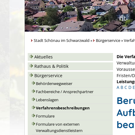
Stadt Schönau im Schwarzwald
»
Bürgerservice
»
Verfa
Die Verf
Aktuelles
Verwaltu
Rathaus & Politik
Vorausse
Bürgerservice
Fristen/
Leistung
Behördenwegweiser
A
B
C
D
E
Fachbereiche / Ansprechpartner
Ber
Lebenslagen
Verfahrensbeschreibungen
Auf
Formulare
bea
Formulare von externen
Verwaltungsdienstleistern