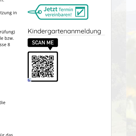
etzung in
Kindergartenanmeldung
rüfung)
le bzw.
sse 8
die
für das