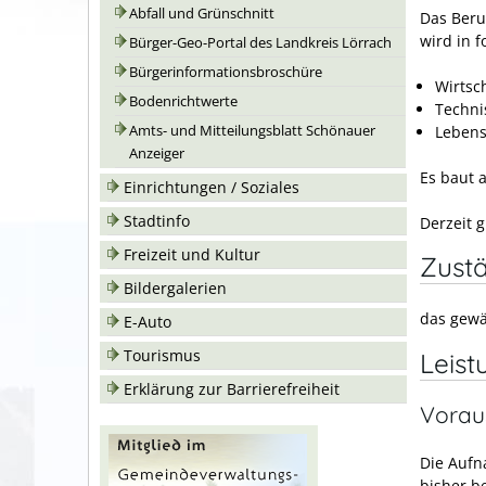
Abfall und Grünschnitt
Das Beru
wird in 
Bürger-Geo-Portal des Landkreis Lörrach
Bürgerinformationsbroschüre
Wirtsch
Bodenrichtwerte
Techni
Lebens
Amts- und Mitteilungsblatt Schönauer
Anzeiger
Es baut 
Einrichtungen / Soziales
Stadtinfo
Derzeit 
Freizeit und Kultur
Zustä
Bildergalerien
das gewä
E-Auto
Tourismus
Leist
Erklärung zur Barrierefreiheit
Vorau
Die Aufn
bisher b