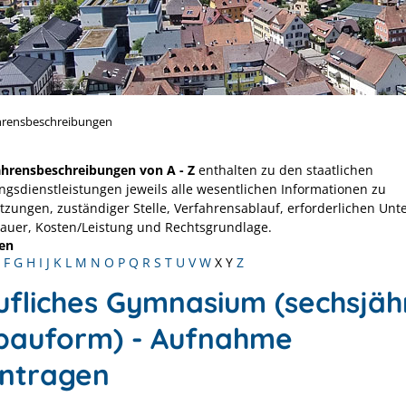
hrensbeschreibungen
ahrensbeschreibungen von A - Z
enthalten zu den staatlichen
ngsdienstleistungen jeweils alle wesentlichen Informationen zu
tzungen, zuständiger Stelle, Verfahrensablauf, erforderlichen Unt
Dauer, Kosten/Leistung und Rechtsgrundlage.
en
F
G
H
I
J
K
L
M
N
O
P
Q
R
S
T
U
V
W
X
Y
Z
ufliches Gymnasium (sechsjäh
bauform) - Aufnahme
ntragen