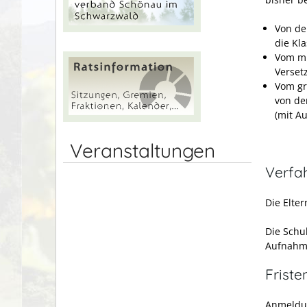
Von de
die Kl
Vom mi
Verset
Vom gr
von de
(mit A
Veranstaltungen
Verfa
Die Elter
Die Schul
Aufnahm
Friste
Anmeldun