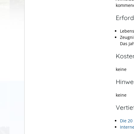
kommende
Erford
Lebens
Zeugni
Das Ja
Koste
keine
Hinwe
keine
Verti
Die 20
Intern