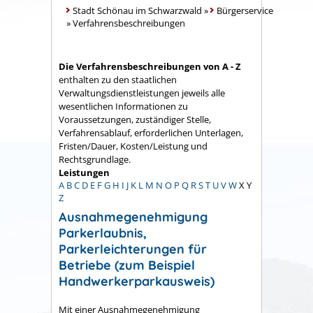
Stadt Schönau im Schwarzwald
»
Bürgerservice
»
Verfahrensbeschreibungen
Die Verfahrensbeschreibungen von A - Z
enthalten zu den staatlichen
Verwaltungsdienstleistungen jeweils alle
wesentlichen Informationen zu
Voraussetzungen, zuständiger Stelle,
Verfahrensablauf, erforderlichen Unterlagen,
Fristen/Dauer, Kosten/Leistung und
Rechtsgrundlage.
Leistungen
A
B
C
D
E
F
G
H
I
J
K
L
M
N
O
P
Q
R
S
T
U
V
W
X
Y
Z
Ausnahmegenehmigung
Parkerlaubnis,
Parkerleichterungen für
Betriebe (zum Beispiel
Handwerkerparkausweis)
Mit einer Ausnahmegenehmigung