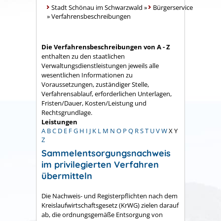
Stadt Schönau im Schwarzwald
»
Bürgerservice
»
Verfahrensbeschreibungen
Die Verfahrensbeschreibungen von A - Z
enthalten zu den staatlichen
Verwaltungsdienstleistungen jeweils alle
wesentlichen Informationen zu
Voraussetzungen, zuständiger Stelle,
Verfahrensablauf, erforderlichen Unterlagen,
Fristen/Dauer, Kosten/Leistung und
Rechtsgrundlage.
Leistungen
A
B
C
D
E
F
G
H
I
J
K
L
M
N
O
P
Q
R
S
T
U
V
W
X
Y
Z
Sammelentsorgungsnachweis
im privilegierten Verfahren
übermitteln
Die Nachweis- und Registerpflichten nach dem
Kreislaufwirtschaftsgesetz (KrWG) zielen darauf
ab, die ordnungsgemäße Entsorgung von