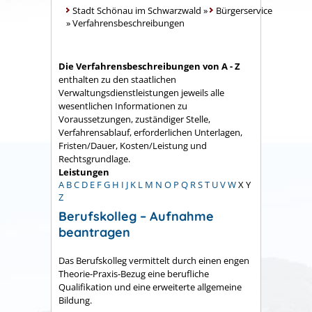
Stadt Schönau im Schwarzwald
»
Bürgerservice
»
Verfahrensbeschreibungen
Die Verfahrensbeschreibungen von A - Z
enthalten zu den staatlichen
Verwaltungsdienstleistungen jeweils alle
wesentlichen Informationen zu
Voraussetzungen, zuständiger Stelle,
Verfahrensablauf, erforderlichen Unterlagen,
Fristen/Dauer, Kosten/Leistung und
Rechtsgrundlage.
Leistungen
A
B
C
D
E
F
G
H
I
J
K
L
M
N
O
P
Q
R
S
T
U
V
W
X
Y
Z
Berufskolleg – Aufnahme
beantragen
Das Berufskolleg vermittelt durch einen engen
Theorie-Praxis-Bezug eine berufliche
Qualifikation und eine erweiterte allgemeine
Bildung.