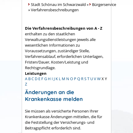
Stadt Schönau im Schwarzwald
»
Bürgerservice
»
Verfahrensbeschreibungen
Die Verfahrensbeschreibungen von A - Z
enthalten zu den staatlichen
Verwaltungsdienstleistungen jeweils alle
wesentlichen Informationen zu
Voraussetzungen, zuständiger Stelle,
Verfahrensablauf, erforderlichen Unterlagen,
Fristen/Dauer, Kosten/Leistung und
Rechtsgrundlage.
Leistungen
A
B
C
D
E
F
G
H
I
J
K
L
M
N
O
P
Q
R
S
T
U
V
W
X
Y
Z
Änderungen an die
Krankenkasse melden
Sie müssen als versicherte Personen Ihrer
Krankenkasse Änderungen mitteilen, die für
die Feststellung der Versicherungs- und
Beitragspflicht erforderlich sind.