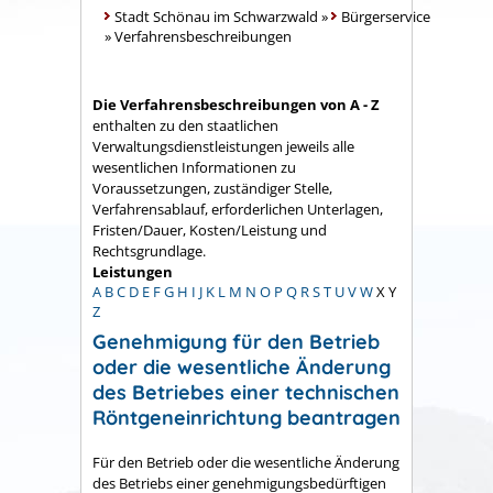
Stadt Schönau im Schwarzwald
»
Bürgerservice
»
Verfahrensbeschreibungen
Die Verfahrensbeschreibungen von A - Z
enthalten zu den staatlichen
Verwaltungsdienstleistungen jeweils alle
wesentlichen Informationen zu
Voraussetzungen, zuständiger Stelle,
Verfahrensablauf, erforderlichen Unterlagen,
Fristen/Dauer, Kosten/Leistung und
Rechtsgrundlage.
Leistungen
A
B
C
D
E
F
G
H
I
J
K
L
M
N
O
P
Q
R
S
T
U
V
W
X
Y
Z
Genehmigung für den Betrieb
oder die wesentliche Änderung
des Betriebes einer technischen
Röntgeneinrichtung beantragen
Für den Betrieb oder die wesentliche Änderung
des Betriebs einer genehmigungsbedürftigen