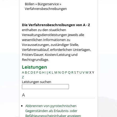
Böllen
»
Bürgerservice
»
Verfahrensbeschreibungen
Die Verfahrensbeschreibungen von A - Z
enthalten zu den staatlichen
Verwaltungsdienstleistungen jeweils alle
wesentlichen Informationen zu
Voraussetzungen, zuständiger Stelle,
Verfahrensablauf, erforderlichen Unterlagen,
Fristen/Dauer, Kosten/Leistung und
Rechtsgrundlage.
Leistungen
A
B
C
D
E
F
G
H
I
J
K
L
M
N
O
P
Q
R
S
T
U
V
W
X
Y
Z
Leistungen suchen
A
Abbrennen von pyrotechnischen
Gegenständen als Erlaubnis- oder
Befähigungsscheininhaber anzeigen