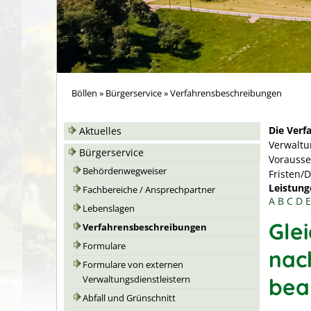
Böllen
»
Bürgerservice
»
Verfahrensbeschreibungen
Die Verf
Aktuelles
Verwaltu
Bürgerservice
Vorausse
Behördenwegweiser
Fristen/
Leistung
Fachbereiche / Ansprechpartner
A
B
C
D
E
Lebenslagen
Glei
Verfahrensbeschreibungen
Formulare
nac
Formulare von externen
bea
Verwaltungsdienstleistern
Abfall und Grünschnitt