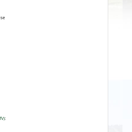
ise
fV)
: