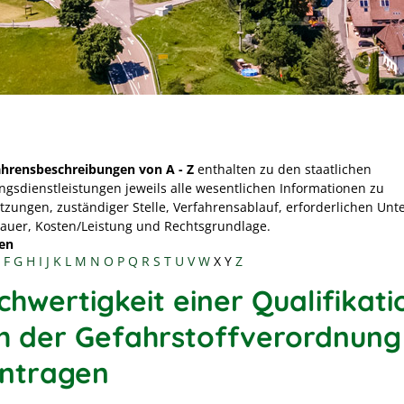
ahrensbeschreibungen von A - Z
enthalten zu den staatlichen
ngsdienstleistungen jeweils alle wesentlichen Informationen zu
tzungen, zuständiger Stelle, Verfahrensablauf, erforderlichen Unt
Dauer, Kosten/Leistung und Rechtsgrundlage.
en
F
G
H
I
J
K
L
M
N
O
P
Q
R
S
T
U
V
W
X
Y
Z
chwertigkeit einer Qualifikati
h der Gefahrstoffverordnung
ntragen