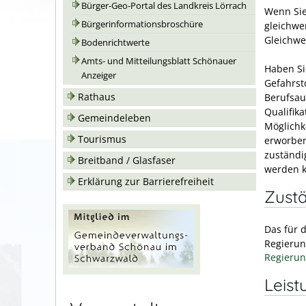
Bürger-Geo-Portal des Landkreis Lörrach
Wenn Sie
Bürgerinformationsbroschüre
gleichwe
Gleichwe
Bodenrichtwerte
Amts- und Mitteilungsblatt Schönauer
Haben Si
Anzeiger
Gefahrst
Rathaus
Berufsau
Qualifika
Gemeindeleben
Möglichk
Tourismus
erworben
zuständi
Breitband / Glasfaser
werden 
Erklärung zur Barrierefreiheit
Zustä
Das für 
Regierun
Regierun
Leist