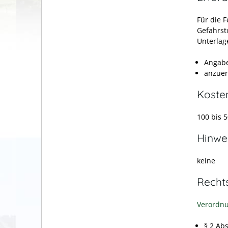
Für die F
Gefahrst
Unterlag
Angabe
anzuer
Koste
100 bis 
Hinwe
keine
Recht
Verordnu
§ 2 Ab