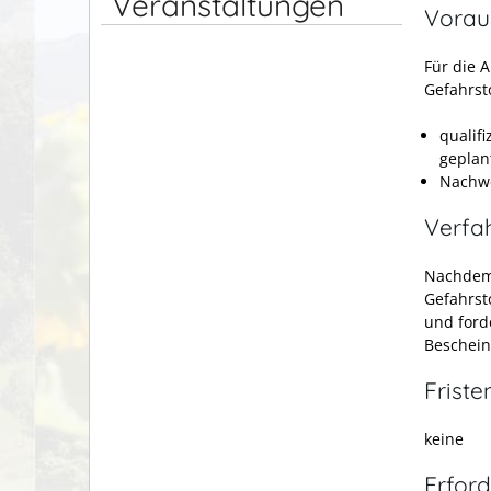
Veranstaltungen
Vorau
Für die 
Gefahrst
qualif
geplan
Nachwe
Verfa
Nachdem 
Gefahrst
und ford
Beschein
Friste
keine
Erford