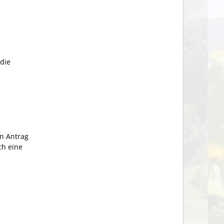
 die
en Antrag
ch eine