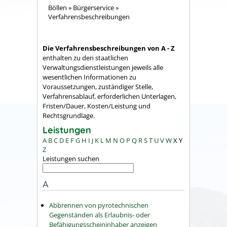
Böllen
»
Bürgerservice
»
Verfahrensbeschreibungen
Die Verfahrensbeschreibungen von A - Z
enthalten zu den staatlichen
Verwaltungsdienstleistungen jeweils alle
wesentlichen Informationen zu
Voraussetzungen, zuständiger Stelle,
Verfahrensablauf, erforderlichen Unterlagen,
Fristen/Dauer, Kosten/Leistung und
Rechtsgrundlage.
Leistungen
A
B
C
D
E
F
G
H
I
J
K
L
M
N
O
P
Q
R
S
T
U
V
W
X
Y
Z
Leistungen suchen
A
Abbrennen von pyrotechnischen
Gegenständen als Erlaubnis- oder
Befähigungsscheininhaber anzeigen