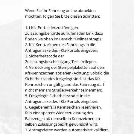
Wenn Sie Ihr Fahrzeug online abmelden
möchten, folgen Sie bitte diesen Schritten:
1.
i-Kfz-Portal der zuständigen
Zulassungsbehörde aufrufen (den Link dazu
finden Sie oben im Bereich "Onlineantrag").
2.
Kfz-Kennzeichen des Fahrzeugs in die
Antragsmaske des
i-Kfz-Portals eingeben.
3. Sicherheits
code
der
Zulassungsbescheinigung Teil
I
freilegen.
4. Verdeckung der Stempelplaketten auf dem
Kfz-Kennzeichen abziehen (Achtung: Sobald die
Sicherheits
codes
freigelegt sind, ist das
Kfz-
Kennzeichen ungültig und das Fahrzeug darf
nicht mehr am Straßenverkehr teilnehmen).
5. Freigelegte Sicherheits
codes
in die
Antragsmaske des
i-Kfz-Portals eingeben.
6.
Gegebenenfalls
Kennzeichen reservieren,
falls eine spätere Wiederzulassung des
Fahrzeugs mit demselben Kennzeichen im
selben Zulassungsbezirk gewünscht wird.
7. Antragsdaten werden automatisiert validiert.