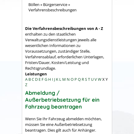
Böllen
»
Bürgerservice
»
Verfahrensbeschreibungen
Die Verfahrensbeschreibungen von A - Z
enthalten zu den staatlichen
Verwaltungsdienstleistungen jeweils alle
wesentlichen Informationen zu
Voraussetzungen, zuständiger Stelle,
Verfahrensablauf, erforderlichen Unterlagen,
Fristen/Dauer, Kosten/Leistung und
Rechtsgrundlage.
Leistungen
A
B
C
D
E
F
G
H
I
J
K
L
M
N
O
P
Q
R
S
T
U
V
W
X
Y
Z
Abmeldung /
Außerbetriebsetzung für ein
Fahrzeug beantragen
Wenn Sie Ihr Fahrzeug abmelden möchten,
müssen Sie eine Außerbetriebsetzung
beantragen. Dies gilt auch für Anhänger.