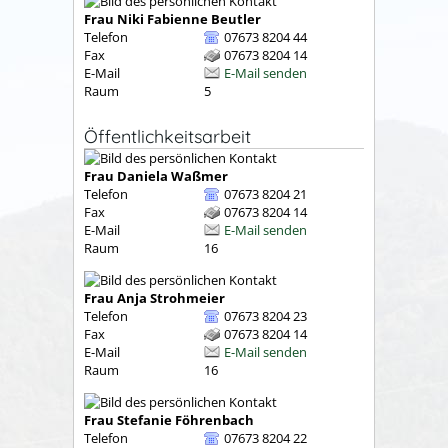
Frau
Niki Fabienne
Beutler
Telefon
07673 8204 44
Fax
07673 8204 14
E-Mail
E-Mail senden
Raum
5
Öffentlichkeitsarbeit
Frau
Daniela
Waßmer
Telefon
07673 8204 21
Fax
07673 8204 14
E-Mail
E-Mail senden
Raum
16
Frau
Anja
Strohmeier
Telefon
07673 8204 23
Fax
07673 8204 14
E-Mail
E-Mail senden
Raum
16
Frau
Stefanie
Föhrenbach
Telefon
07673 8204 22