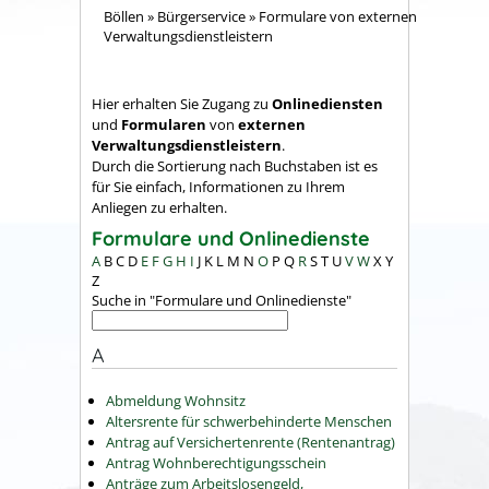
Böllen
»
Bürgerservice
»
Formulare von externen
Verwaltungsdienstleistern
Hier erhalten Sie Zugang zu
Onlinediensten
und
Formularen
von
externen
Verwaltungsdienstleistern
.
Durch die Sortierung nach Buchstaben ist es
für Sie einfach, Informationen zu Ihrem
Anliegen zu erhalten.
Formulare und Onlinedienste
A
B
C
D
E
F
G
H
I
J
K
L
M
N
O
P
Q
R
S
T
U
V
W
X
Y
Z
Suche in "Formulare und Onlinedienste"
A
Abmeldung Wohnsitz
Altersrente für schwerbehinderte Menschen
Antrag auf Versichertenrente (Rentenantrag)
Antrag Wohnberechtigungsschein
Anträge zum Arbeitslosengeld,