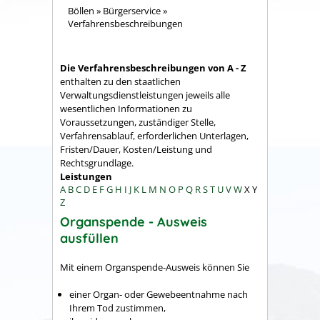
Böllen
»
Bürgerservice
»
Verfahrensbeschreibungen
Die Verfahrensbeschreibungen von A - Z
enthalten zu den staatlichen
Verwaltungsdienstleistungen jeweils alle
wesentlichen Informationen zu
Voraussetzungen, zuständiger Stelle,
Verfahrensablauf, erforderlichen Unterlagen,
Fristen/Dauer, Kosten/Leistung und
Rechtsgrundlage.
Leistungen
A
B
C
D
E
F
G
H
I
J
K
L
M
N
O
P
Q
R
S
T
U
V
W
X
Y
Z
Organspende - Ausweis
ausfüllen
Mit einem Organspende-Ausweis können Sie
einer Organ- oder Gewebeentnahme nach
Ihrem Tod zustimmen,