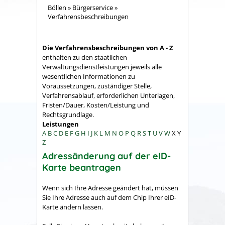
Böllen
»
Bürgerservice
»
Verfahrensbeschreibungen
Die Verfahrensbeschreibungen von A - Z
enthalten zu den staatlichen
Verwaltungsdienstleistungen jeweils alle
wesentlichen Informationen zu
Voraussetzungen, zuständiger Stelle,
Verfahrensablauf, erforderlichen Unterlagen,
Fristen/Dauer, Kosten/Leistung und
Rechtsgrundlage.
Leistungen
A
B
C
D
E
F
G
H
I
J
K
L
M
N
O
P
Q
R
S
T
U
V
W
X
Y
Z
Adressänderung auf der eID-
Karte beantragen
Wenn sich Ihre Adresse geändert hat, müssen
Sie Ihre Adresse auch auf dem Chip Ihrer eID-
Karte ändern lassen.