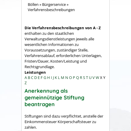
Böllen
»
Bürgerservice
»
Verfahrensbeschreibungen
Die Verfahrensbeschreibungen von A - Z
enthalten zu den staatlichen
Verwaltungsdienstleistungen jeweils alle
wesentlichen Informationen zu
Voraussetzungen, zuständiger Stelle,
Verfahrensablauf, erforderlichen Unterlagen,
Fristen/Dauer, Kosten/Leistung und
Rechtsgrundlage.
Leistungen
A
B
C
D
E
F
G
H
I
J
K
L
M
N
O
P
Q
R
S
T
U
V
W
X
Y
Z
Anerkennung als
gemeinnützige Stiftung
beantragen
Stiftungen sind dazu verpflichtet, anstelle der
Einkommensteuer Körperschaftsteuer zu
zahlen.