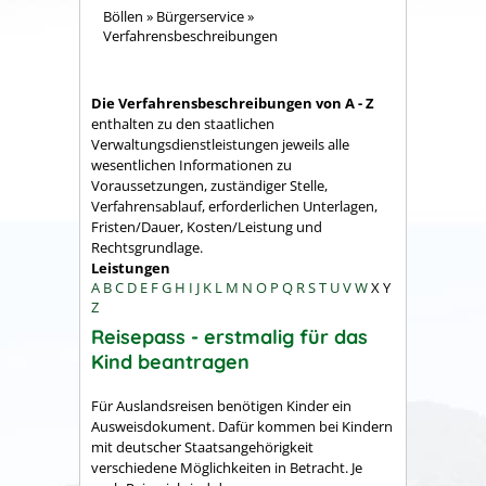
Böllen
»
Bürgerservice
»
Verfahrensbeschreibungen
Die Verfahrensbeschreibungen von A - Z
enthalten zu den staatlichen
Verwaltungsdienstleistungen jeweils alle
wesentlichen Informationen zu
Voraussetzungen, zuständiger Stelle,
Verfahrensablauf, erforderlichen Unterlagen,
Fristen/Dauer, Kosten/Leistung und
Rechtsgrundlage.
Leistungen
A
B
C
D
E
F
G
H
I
J
K
L
M
N
O
P
Q
R
S
T
U
V
W
X
Y
Z
Reisepass - erstmalig für das
Kind beantragen
Für Auslandsreisen benötigen Kinder ein
Ausweisdokument. Dafür kommen bei Kindern
mit deutscher Staatsangehörigkeit
verschiedene Möglichkeiten in Betracht. Je