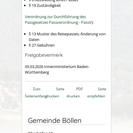
§ 19 Zuständigkeit
Verordnung zur Durchführung des
Passgesetzes Passverordnung - PassV
):
§ 13
Muster des Reisepasses; Änderung von
Daten
§ 27
Gebühren
Freigabevermerk
05.03.2026
Innenministerium Baden-
Württemberg
Zum
Seite
PDF
Seite
Seitenanfang
drucken
drucken
empfehlen
Gemeinde Böllen