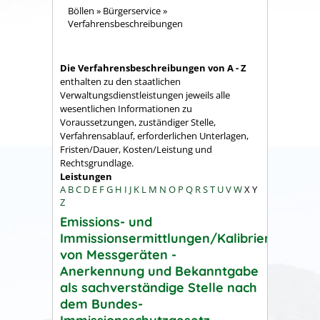
Böllen
»
Bürgerservice
»
Verfahrensbeschreibungen
Die Verfahrensbeschreibungen von A - Z
enthalten zu den staatlichen
Verwaltungsdienstleistungen jeweils alle
wesentlichen Informationen zu
Voraussetzungen, zuständiger Stelle,
Verfahrensablauf, erforderlichen Unterlagen,
Fristen/Dauer, Kosten/Leistung und
Rechtsgrundlage.
Leistungen
A
B
C
D
E
F
G
H
I
J
K
L
M
N
O
P
Q
R
S
T
U
V
W
X
Y
Z
Emissions- und
Immissionsermittlungen/Kalibrierung
von Messgeräten -
Anerkennung und Bekanntgabe
als sachverständige Stelle nach
dem Bundes-