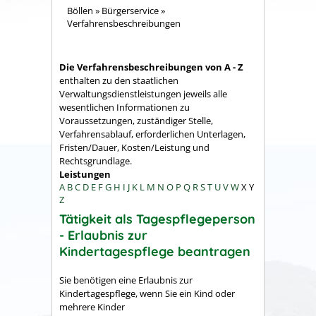
Böllen
»
Bürgerservice
»
Verfahrensbeschreibungen
Die Verfahrensbeschreibungen von A - Z
enthalten zu den staatlichen
Verwaltungsdienstleistungen jeweils alle
wesentlichen Informationen zu
Voraussetzungen, zuständiger Stelle,
Verfahrensablauf, erforderlichen Unterlagen,
Fristen/Dauer, Kosten/Leistung und
Rechtsgrundlage.
Leistungen
A
B
C
D
E
F
G
H
I
J
K
L
M
N
O
P
Q
R
S
T
U
V
W
X
Y
Z
Tätigkeit als Tagespflegeperson
- Erlaubnis zur
Kindertagespflege beantragen
Sie benötigen eine Erlaubnis zur
Kindertagespflege, wenn Sie ein Kind oder
mehrere Kinder