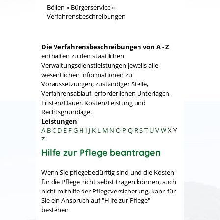
Böllen
»
Bürgerservice
»
Verfahrensbeschreibungen
Die Verfahrensbeschreibungen von A - Z
enthalten zu den staatlichen
Verwaltungsdienstleistungen jeweils alle
wesentlichen Informationen zu
Voraussetzungen, zuständiger Stelle,
Verfahrensablauf, erforderlichen Unterlagen,
Fristen/Dauer, Kosten/Leistung und
Rechtsgrundlage.
Leistungen
A
B
C
D
E
F
G
H
I
J
K
L
M
N
O
P
Q
R
S
T
U
V
W
X
Y
Z
Hilfe zur Pflege beantragen
Wenn Sie pflegebedürftig sind und die Kosten
für die Pflege nicht selbst tragen können, auch
nicht mithilfe der Pflegeversicherung, kann für
Sie ein Anspruch auf "Hilfe zur Pflege"
bestehen