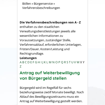
Böllen
»
Bürgerservice
»
Verfahrensbeschreibungen
Die Verfahrensbeschreibungen von A - Z
enthalten zu den staatlichen
Verwaltungsdienstleistungen jeweils alle
wesentlichen Informationen zu
Voraussetzungen, zuständiger Stelle,
Verfahrensablauf, erforderlichen Unterlagen,
Fristen/Dauer, Kosten/Leistung und
Rechtsgrundlage.
Leistungen
A
B
C
D
E
F
G
H
I
J
K
L
M
N
O
P
Q
R
S
T
U
V
W
X
Y
Z
Antrag auf Weiterbewilligung
von Bürgergeld stellen
Bürgergeld wird im Regelfall für sechs
beziehungsweise zwölf Monate bewilligt. Nach
Ablauf des Bewilligungszeitraums muss ein
Antrag auf Weiterbewilligung gestellt werden.