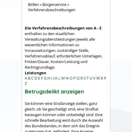
Böllen
»
Bürgerservice
»
Verfahrensbeschreibungen
Die Verfahrensbeschreibungen von A - Z
enthalten zu den staatlichen
Verwaltungsdienstleistungen jeweils alle
wesentlichen Informationen zu
Voraussetzungen, zuständiger Stelle,
Verfahrensablauf, erforderlichen Unterlagen,
Fristen/Dauer, Kosten/Leistung und
Rechtsgrundlage.
Leistungen
A
B
C
D
E
F
G
H
I
J
K
L
M
N
O
P
Q
R
S
T
U
V
W
X
Y
Z
Betrugsdelikt anzeigen
Sie können eine Strafanzeige stellen, ganz
gleich, ob Sie geschädigt sind, eine Straftat
bezeugen können oder unbeteiligt sind. Eine
schnelle Bearbeitung wird durch die Auswahl
des Bundeslandes, in dem sich das Ereignis
zugetragen hat, gefördert. Eine Anzeige