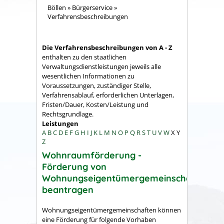
Böllen
»
Bürgerservice
»
Verfahrensbeschreibungen
Die Verfahrensbeschreibungen von A - Z
enthalten zu den staatlichen
Verwaltungsdienstleistungen jeweils alle
wesentlichen Informationen zu
Voraussetzungen, zuständiger Stelle,
Verfahrensablauf, erforderlichen Unterlagen,
Fristen/Dauer, Kosten/Leistung und
Rechtsgrundlage.
Leistungen
A
B
C
D
E
F
G
H
I
J
K
L
M
N
O
P
Q
R
S
T
U
V
W
X
Y
Z
Wohnraumförderung -
Förderung von
Wohnungseigentümergemeinschaften
beantragen
Wohnungseigentümergemeinschaften können
eine Förderung für folgende Vorhaben