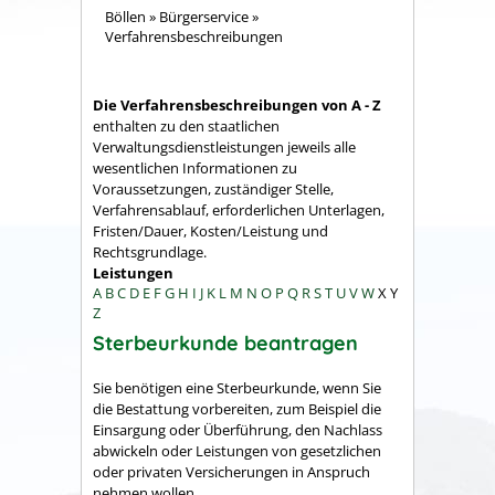
Böllen
»
Bürgerservice
»
Verfahrensbeschreibungen
Die Verfahrensbeschreibungen von A - Z
enthalten zu den staatlichen
Verwaltungsdienstleistungen jeweils alle
wesentlichen Informationen zu
Voraussetzungen, zuständiger Stelle,
Verfahrensablauf, erforderlichen Unterlagen,
Fristen/Dauer, Kosten/Leistung und
Rechtsgrundlage.
Leistungen
A
B
C
D
E
F
G
H
I
J
K
L
M
N
O
P
Q
R
S
T
U
V
W
X
Y
Z
Sterbeurkunde beantragen
Sie benötigen eine Sterbeurkunde, wenn Sie
die Bestattung vorbereiten, zum Beispiel die
Einsargung oder Überführung, den Nachlass
abwickeln oder Leistungen von gesetzlichen
oder privaten Versicherungen in Anspruch
nehmen wollen.