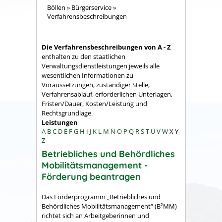
Böllen
»
Bürgerservice
»
Verfahrensbeschreibungen
Die Verfahrensbeschreibungen von A - Z
enthalten zu den staatlichen
Verwaltungsdienstleistungen jeweils alle
wesentlichen Informationen zu
Voraussetzungen, zuständiger Stelle,
Verfahrensablauf, erforderlichen Unterlagen,
Fristen/Dauer, Kosten/Leistung und
Rechtsgrundlage.
Leistungen
A
B
C
D
E
F
G
H
I
J
K
L
M
N
O
P
Q
R
S
T
U
V
W
X
Y
Z
Betriebliches und Behördliches
Mobilitätsmanagement -
Förderung beantragen
Das Förderprogramm „Betriebliches und
Behördliches Mobilitätsmanagement“ (B²MM)
richtet sich an Arbeitgeberinnen und