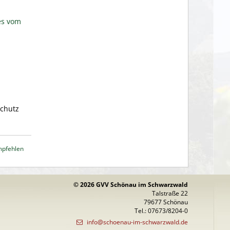
es vom
schutz
mpfehlen
© 2026 GVV Schönau im Schwarzwald
Talstraße 22
79677 Schönau
Tel.: 07673/8204-0
info@schoenau-im-schwarzwald.de