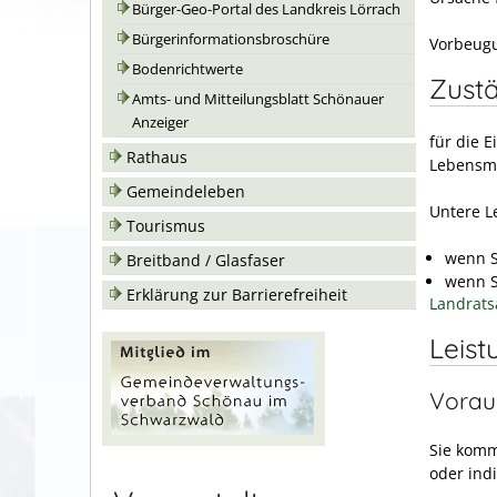
Bürger-Geo-Portal des Landkreis Lörrach
Bürgerinformationsbroschüre
Vorbeugu
Bodenrichtwerte
Zustä
Amts- und Mitteilungsblatt Schönauer
Anzeiger
für die E
Rathaus
Lebensm
Gemeindeleben
Untere L
Tourismus
wenn S
Breitband / Glasfaser
wenn S
Erklärung zur Barrierefreiheit
Landrats
Leist
Vorau
Sie komm
oder indi