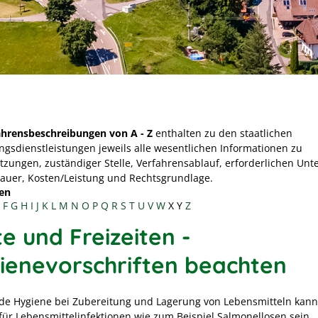
ahrensbeschreibungen von A - Z
enthalten zu den staatlichen
ngsdienstleistungen jeweils alle wesentlichen Informationen zu
tzungen, zuständiger Stelle, Verfahrensablauf, erforderlichen Unt
Dauer, Kosten/Leistung und Rechtsgrundlage.
en
F
G
H
I
J
K
L
M
N
O
P
Q
R
S
T
U
V
W
X
Y
Z
e und Freizeiten -
ienevorschriften beachten
e Hygiene bei Zubereitung und Lagerung von Lebensmitteln kann
für Lebensmittelinfektionen
wie zum Beispiel Salmonellosen
sein.