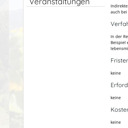
Veranstaltungen
Indirekt
auch bei
Verfa
In der R
Beispiel 
lebensmi
Friste
keine
Erford
keine
Koste
keine