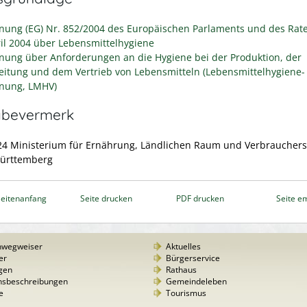
nung (EG) Nr. 852/2004 des Europäischen Parlaments und des Rat
ril 2004 über Lebensmittelhygiene
nung über Anforderungen an die Hygiene bei der Produktion, der
eitung und dem Vertrieb von Lebensmitteln (Lebensmittelhygiene-
nung, LMHV)
abevermerk
24 Ministerium für Ernährung, Ländlichen Raum und Verbraucher
ürttemberg
eitenanfang
Seite drucken
PDF drucken
Seite e
nwegweiser
Aktuelles
er
Bürgerservice
gen
Rathaus
nsbeschreibungen
Gemeindeleben
e
Tourismus