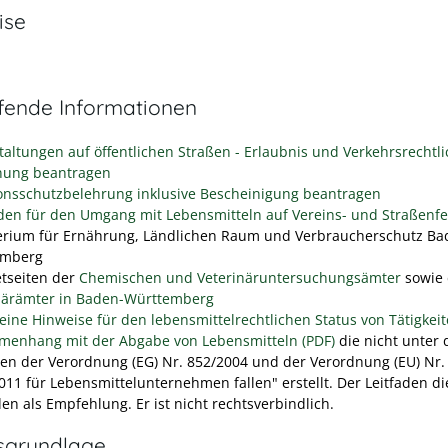
ise
efende Informationen
taltungen auf öffentlichen Straßen - Erlaubnis und Verkehrsrechtl
nung beantragen
ionsschutzbelehrung inklusive Bescheinigung beantragen
aden für den Umgang mit Lebensmitteln auf Vereins- und Straßenf
erium für Ernährung, Ländlichen Raum und Verbraucherschutz Ba
emberg
etseiten der
Chemischen und Veterinäruntersuchungsämter
sowie 
närämter in Baden-Württemberg
eine Hinweise für den lebensmittelrechtlichen Status von Tätigkei
enhang mit der Abgabe von Lebensmitteln (PDF)
die nicht unter 
en der Verordnung (EG) Nr. 852/2004 und der Verordnung (EU) Nr.
011 für Lebensmittelunternehmen fallen" erstellt. Der Leitfaden d
en als Empfehlung. Er ist nicht rechtsverbindlich.
sgrundlage