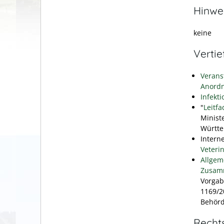
Hinwe
keine
Verti
Verans
Anord
Infekt
"
Leitf
Minist
Württ
Intern
Veteri
Allgem
Zusamm
Vorgab
1169/2
Behörd
Recht