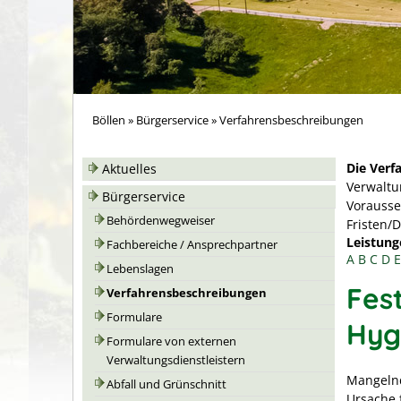
Böllen
»
Bürgerservice
»
Verfahrensbeschreibungen
Die Verf
Aktuelles
Verwaltu
Bürgerservice
Vorausse
Behördenwegweiser
Fristen/
Leistung
Fachbereiche / Ansprechpartner
A
B
C
D
E
Lebenslagen
Fest
Verfahrensbeschreibungen
Formulare
Hyg
Formulare von externen
Verwaltungsdienstleistern
Mangelnd
Abfall und Grünschnitt
Ursache 