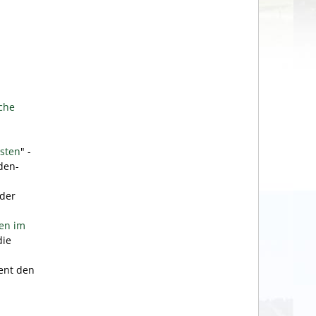
iche
esten
" -
den-
der
ten im
die
ient den