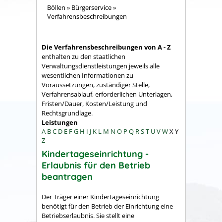
Böllen
»
Bürgerservice
»
Verfahrensbeschreibungen
Die Verfahrensbeschreibungen von A - Z
enthalten zu den staatlichen
Verwaltungsdienstleistungen jeweils alle
wesentlichen Informationen zu
Voraussetzungen, zuständiger Stelle,
Verfahrensablauf, erforderlichen Unterlagen,
Fristen/Dauer, Kosten/Leistung und
Rechtsgrundlage.
Leistungen
A
B
C
D
E
F
G
H
I
J
K
L
M
N
O
P
Q
R
S
T
U
V
W
X
Y
Z
Kindertageseinrichtung -
Erlaubnis für den Betrieb
beantragen
Der Träger einer Kindertageseinrichtung
benötigt für den Betrieb der Einrichtung eine
Betriebserlaubnis. Sie stellt eine