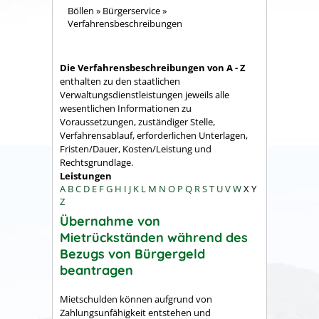
Böllen
»
Bürgerservice
»
Verfahrensbeschreibungen
Die Verfahrensbeschreibungen von A - Z
enthalten zu den staatlichen
Verwaltungsdienstleistungen jeweils alle
wesentlichen Informationen zu
Voraussetzungen, zuständiger Stelle,
Verfahrensablauf, erforderlichen Unterlagen,
Fristen/Dauer, Kosten/Leistung und
Rechtsgrundlage.
Leistungen
A
B
C
D
E
F
G
H
I
J
K
L
M
N
O
P
Q
R
S
T
U
V
W
X
Y
Z
Übernahme von
Mietrückständen während des
Bezugs von Bürgergeld
beantragen
Mietschulden können aufgrund von
Zahlungsunfähigkeit entstehen und