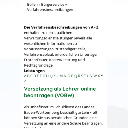
Böllen
»
Bürgerservice
»
Verfahrensbeschreibungen
Die Verfahrensbeschreibungen von A - Z
enthalten zu den staatlichen
Verwaltungsdienstleistungen jeweils alle
wesentlichen Informationen zu
Voraussetzungen, zuständiger Stelle,
Verfahrensablauf, erforderlichen Unterlagen,
Fristen/Dauer, Kosten/Leistung und
Rechtsgrundlage.
Leistungen
A
B
C
D
E
F
G
H
I
J
K
L
M
N
O
P
Q
R
S
T
U
V
W
X
Y
Z
Versetzung als Lehrer online
beantragen (VOBW)
Als unbefristet im Schuldienst des Landes
Baden-Württemberg beschäftigte Lehrkraft
können Sie aus persönlichen Gründen eine
Versetzung an eine andere Schule beantragen.