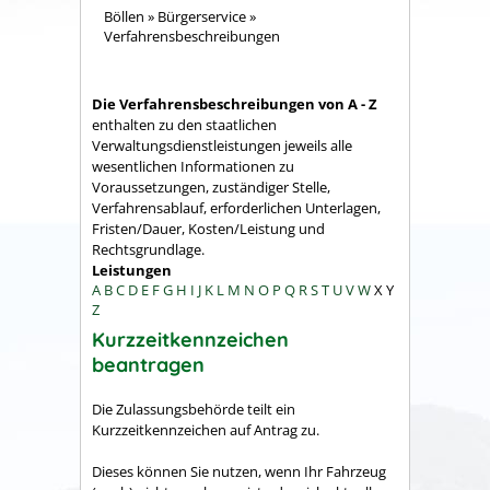
Böllen
»
Bürgerservice
»
Verfahrensbeschreibungen
Die Verfahrensbeschreibungen von A - Z
enthalten zu den staatlichen
Verwaltungsdienstleistungen jeweils alle
wesentlichen Informationen zu
Voraussetzungen, zuständiger Stelle,
Verfahrensablauf, erforderlichen Unterlagen,
Fristen/Dauer, Kosten/Leistung und
Rechtsgrundlage.
Leistungen
A
B
C
D
E
F
G
H
I
J
K
L
M
N
O
P
Q
R
S
T
U
V
W
X
Y
Z
Kurzzeitkennzeichen
beantragen
Die Zulassungsbehörde teilt ein
Kurzzeitkennzeichen auf Antrag zu.
Dieses können Sie nutzen, wenn Ihr Fahrzeug