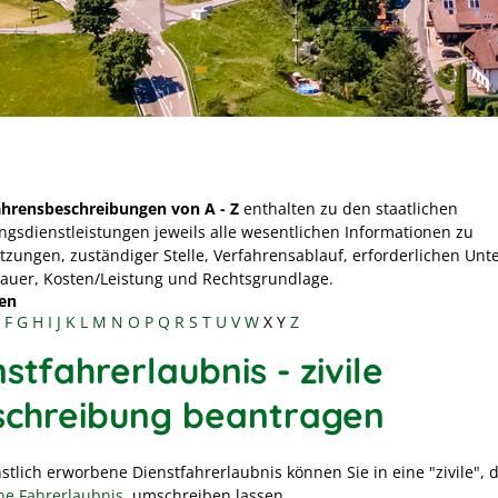
ahrensbeschreibungen von A - Z
enthalten zu den staatlichen
ngsdienstleistungen jeweils alle wesentlichen Informationen zu
tzungen, zuständiger Stelle, Verfahrensablauf, erforderlichen Unt
Dauer, Kosten/Leistung und Rechtsgrundlage.
en
F
G
H
I
J
K
L
M
N
O
P
Q
R
S
T
U
V
W
X
Y
Z
stfahrerlaubnis - zivile
chreibung beantragen
stlich erworbene Dienstfahrerlaubnis können Sie in eine "zivile", 
ne Fahrerlaubnis
, umschreiben lassen.