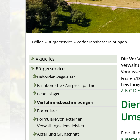
Böllen
»
Bürgerservice
»
Verfahrensbeschreibungen
Die Verf
Aktuelles
Verwaltu
Bürgerservice
Vorausse
Behördenwegweiser
Fristen/
Leistung
Fachbereiche / Ansprechpartner
A
B
C
D
E
Lebenslagen
Dien
Verfahrensbeschreibungen
Formulare
Ums
Formulare von externen
Verwaltungsdienstleistern
Eine dien
Abfall und Grünschnitt
allgemei