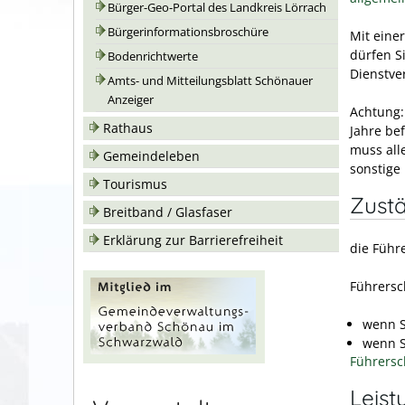
Bürger-Geo-Portal des Landkreis Lörrach
Bürgerinformationsbroschüre
Mit eine
dürfen Si
Bodenrichtwerte
Dienstve
Amts- und Mitteilungsblatt Schönauer
Anzeiger
Achtung:
Rathaus
Jahre bef
muss all
Gemeindeleben
sonstige
Tourismus
Zustä
Breitband / Glasfaser
Erklärung zur Barrierefreiheit
die Führ
Führersch
wenn S
wenn S
Führersc
Leist