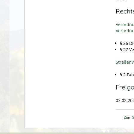
Recht
Verordnu
Verordnu
§ 26 D
§ 27 V
Straßenv
§ 2 Fa
Freig
03.02.20
Zum S