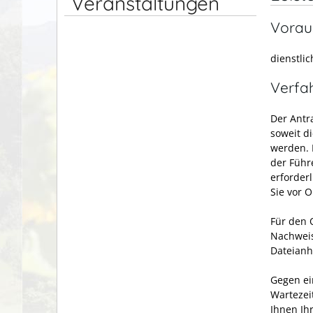
Veranstaltungen
Vorau
dienstli
Verfa
Der Antr
soweit d
werden. 
der Führe
erforder
Sie vor 
Für den O
Nachweis
Dateianh
Gegen ei
Wartezei
Ihnen Ih