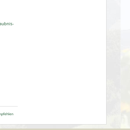
aubnis-
mpfehlen