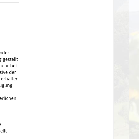
 oder
 gestellt
ular bei
sive der
 erhalten
fügung.
erlichen
e
eilt