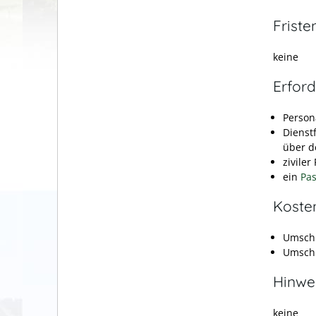
Friste
keine
Erford
Person
Dienst
über d
zivile
ein
Pas
Koste
Umschr
Umschr
Hinwe
keine