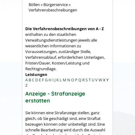
Böllen
»
Bürgerservice
»
Verfahrensbeschreibungen
Die Verfahrensbeschreibungen von A - Z
enthalten zu den staatlichen
Verwaltungsdienstleistungen jeweils alle
wesentlichen Informationen zu
Voraussetzungen, zuständiger Stelle,
Verfahrensablauf, erforderlichen Unterlagen,
Fristen/Dauer, Kosten/Leistung und
Rechtsgrundlage.
Leistungen
A
B
C
D
E
F
G
H
I
J
K
L
M
N
O
P
Q
R
S
T
U
V
W
X
Y
Z
Anzeige - Strafanzeige
erstatten
Sie können eine Strafanzeige stellen, ganz
gleich, ob Sie geschädigt sind, eine Straftat
bezeugen können oder unbeteiligt sind. Eine
schnelle Bearbeitung wird durch die Auswahl