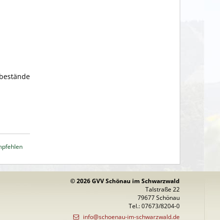
tbestände
mpfehlen
© 2026 GVV Schönau im Schwarzwald
Talstraße 22
79677 Schönau
Tel.: 07673/8204-0
info@schoenau-im-schwarzwald.de