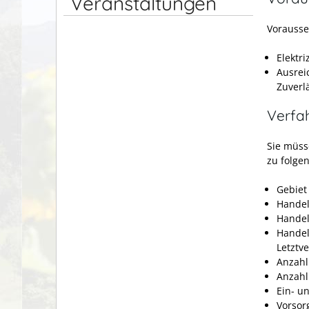
Veranstaltungen
Vorausse
Elektr
Ausrei
Zuverl
Verfa
Sie müss
zu folge
Gebiet
Handel
Handel
Handel
Letztv
Anzahl
Anzahl
Ein- u
Vorsor