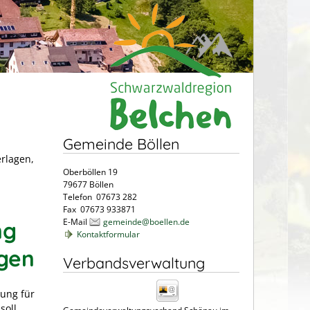
Gemeinde Böllen
erlagen,
Oberböllen 19
79677 Böllen
Telefon 07673 282
Fax 07673 933871
E-Mail
gemeinde@boellen.de
ng
Kontaktformular
agen
Verbandsverwaltung
zung für
soll