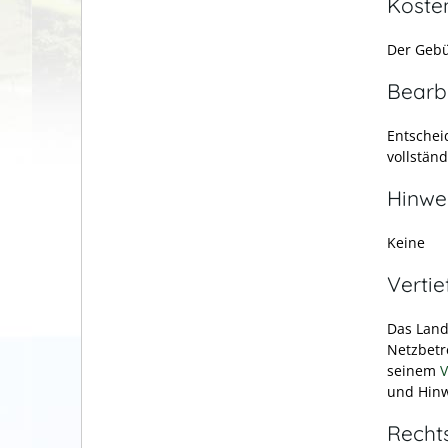
Koste
Der Gebü
Bearb
Entschei
vollstän
Hinwe
Keine
Verti
Das Land
Netzbetr
seinem
V
und Hinw
Recht