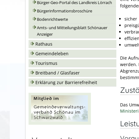
Bürger-Geo-Portal des Landkreis Lörrach
folgende
Bürgerinformationsbroschüre
sicher
Bodenrichtwerte
preisg
Amts- und Mitteilungsblatt Schönauer
verbra
Anzeiger
effizie
Rathaus
umwelt
Gemeindeleben
Die Aufn
Tourismus
werden. 
Abgrenzu
Breitband / Glasfaser
bestimmt
Erklärung zur Barrierefreiheit
Zustä
Das Umw
Minister
Leist
Vorau