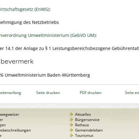
irtschaftsgesetz (EnWG)
:
nehmigung des Netzbetriebs
nverordnung Umweltministerium (GebVO UM)
:
 14.1 der Anlage zu § 1 Leistungsbereichsbezogene Gebührenta
abevermerk
26
Umweltministerium Baden-Württemberg
eitenanfang
Seite drucken
PDF drucken
Seite e
nwegweiser
Aktuelles
er
Bürgerservice
gen
Rathaus
nsbeschreibungen
Gemeindeleben
e
Tourismus