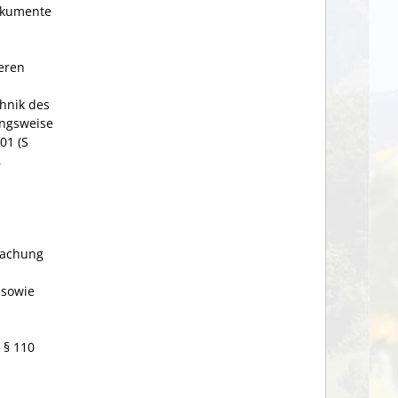
okumente
eren
hnik des
ungsweise
01 (S
,
wachung
 sowie
 § 110