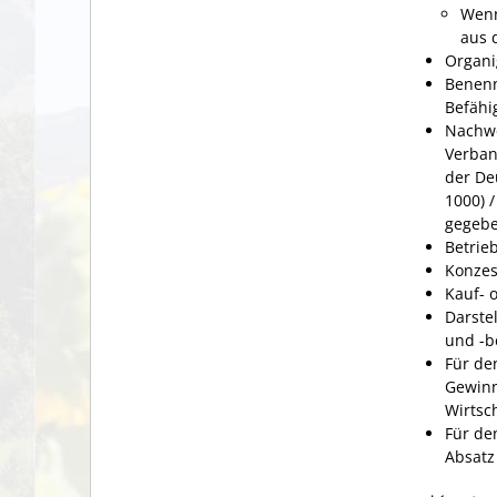
Wenn
aus 
Organi
Benenn
Befähi
Nachwe
Verban
der De
1000) 
gegebe
Betrie
Konzes
Kauf- 
Darste
und -b
Für de
Gewinn
Wirtsc
Für de
Absatz