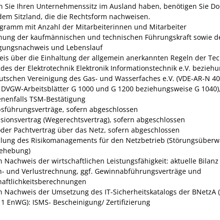
 Sie Ihren Unternehmenssitz im Ausland haben, benötigen Sie D
dem Sitzland, die die Rechtsform nachweisen.
gramm mit Anzahl der Mitarbeiterinnen und Mitarbeiter
ung der kaufmännischen und technischen Führungskraft sowie d
gungsnachweis und Lebenslauf
is über die Einhaltung der allgemein anerkannten Regeln der Tec
des der Elektrotechnik Elektronik Informationstechnik e.V. bezieh
utschen Vereinigung des Gas- und Wasserfaches e.V. (VDE-AR-N 40
/ DVGW-Arbeitsblätter G 1000 und G 1200 beziehungsweise G 1040)
nenfalls TSM-Bestätigung
bsführungsverträge, sofern abgeschlossen
sionsvertrag (Wegerechtsvertrag), sofern abgeschlossen
oder Pachtvertrag über das Netz, sofern abgeschlossen
llung des Risikomanagements für den Netzbetrieb (Störungsüber
ehebung)
n Nachweis der wirtschaftlichen Leistungsfähigkeit: aktuelle Bilanz
- und Verlustrechnung, ggf. Gewinnabführungsverträge und
haftlichkeitsberechnungen
n Nachweis der Umsetzung des IT-Sicherheitskatalogs der BNetzA (
 1 EnWG): ISMS- Bescheinigung/ Zertifizierung