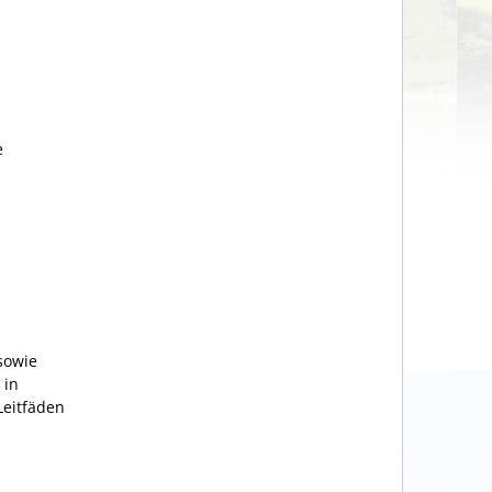
e
sowie
 in
Leitfäden