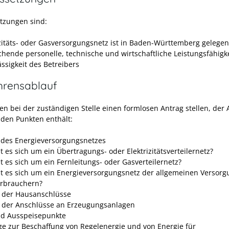
tzungen sind:
izitäts- oder Gasversorgungsnetz ist in Baden-Württemberg gelegen
chende personelle, technische und wirtschaftliche Leistungsfähigk
ässigkeit des Betreibers
hrensablauf
en bei der zuständigen Stelle einen formlosen Antrag stellen, der
nden Punkten enthält:
 des Energieversorgungsnetzes
t es sich um ein Übertragungs- oder Elektrizitätsverteilernetz?
t es sich um ein Fernleitungs- oder Gasverteilernetz?
t es sich um ein Energieversorgungsnetz der allgemeinen Versorg
erbrauchern?
 der Hausanschlüsse
 der Anschlüsse an Erzeugungsanlagen
nd Ausspeisepunkte
ge zur Beschaffung von Regelenergie und von Energie für