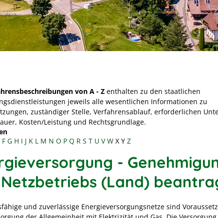
ahrensbeschreibungen von A - Z
enthalten zu den staatlichen
ngsdienstleistungen jeweils alle wesentlichen Informationen zu
tzungen, zuständiger Stelle, Verfahrensablauf, erforderlichen Unt
Dauer, Kosten/Leistung und Rechtsgrundlage.
en
F
G
H
I
J
K
L
M
N
O
P
Q
R
S
T
U
V
W
X
Y
Z
rgieversorgung - Genehmigu
 Netzbetriebs (Land) beantr
sfähige und zuverlässige Energieversorgungsnetze sind Vorausset
orgung der Allgemeinheit mit Elektrizität und Gas. Die Versorgung 