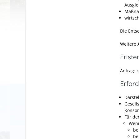
Ausgle
Maßna
wirtsch
Die Entsc
Weitere A
Friste
Antrag: 
Erford
Darste
Gesell
Konsor
Für de
Wenn
be
be