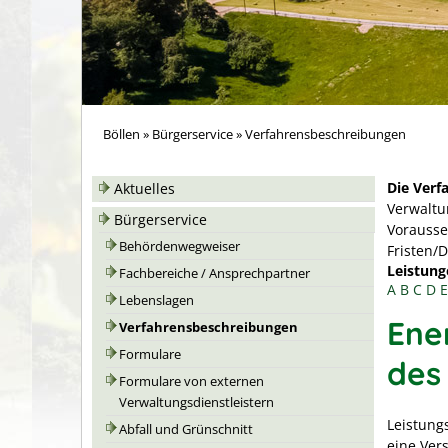
Böllen
»
Bürgerservice
»
Verfahrensbeschreibungen
Die Verf
Aktuelles
Verwaltu
Bürgerservice
Vorausse
Behördenwegweiser
Fristen/
Leistung
Fachbereiche / Ansprechpartner
A
B
C
D
E
Lebenslagen
Ene
Verfahrensbeschreibungen
Formulare
des
Formulare von externen
Verwaltungsdienstleistern
Leistung
Abfall und Grünschnitt
eine Vers