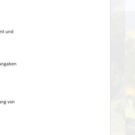
eit und
 Angaben
ung von