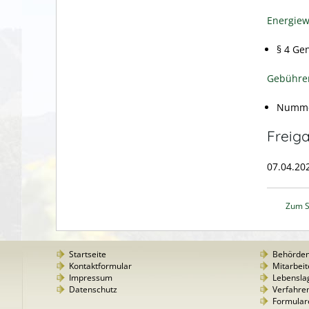
Energiew
§ 4 Ge
Gebühre
Nummer
Freig
07.04.20
Zum S
Startseite
Behörde
Kontaktformular
Mitarbeit
Impressum
Lebensla
Datenschutz
Verfahre
Formular