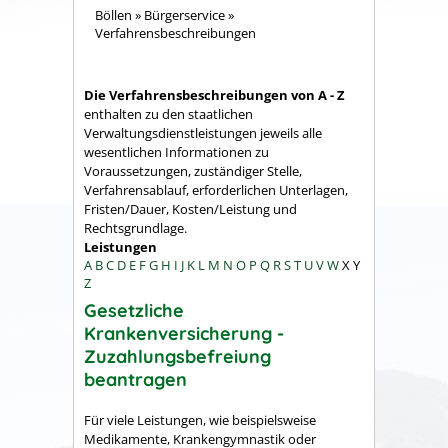
Böllen
»
Bürgerservice
»
Verfahrensbeschreibungen
Die Verfahrensbeschreibungen von A - Z
enthalten zu den staatlichen
Verwaltungsdienstleistungen jeweils alle
wesentlichen Informationen zu
Voraussetzungen, zuständiger Stelle,
Verfahrensablauf, erforderlichen Unterlagen,
Fristen/Dauer, Kosten/Leistung und
Rechtsgrundlage.
Leistungen
A
B
C
D
E
F
G
H
I
J
K
L
M
N
O
P
Q
R
S
T
U
V
W
X
Y
Z
Gesetzliche
Krankenversicherung -
Zuzahlungsbefreiung
beantragen
Für viele Leistungen, wie beispielsweise
Medikamente, Krankengymnastik oder