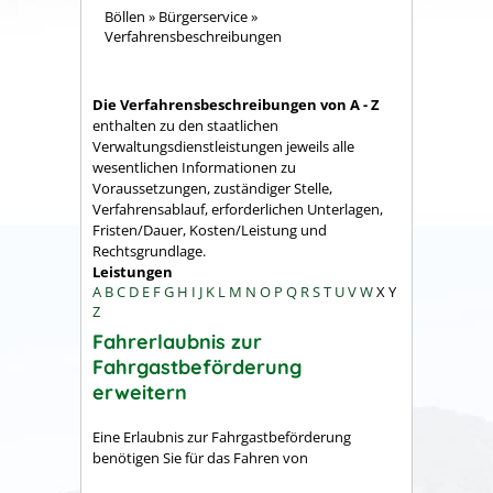
Böllen
»
Bürgerservice
»
Verfahrensbeschreibungen
Die Verfahrensbeschreibungen von A - Z
enthalten zu den staatlichen
Verwaltungsdienstleistungen jeweils alle
wesentlichen Informationen zu
Voraussetzungen, zuständiger Stelle,
Verfahrensablauf, erforderlichen Unterlagen,
Fristen/Dauer, Kosten/Leistung und
Rechtsgrundlage.
Leistungen
A
B
C
D
E
F
G
H
I
J
K
L
M
N
O
P
Q
R
S
T
U
V
W
X
Y
Z
Fahrerlaubnis zur
Fahrgastbeförderung
erweitern
Eine Erlaubnis zur Fahrgastbeförderung
benötigen Sie für das Fahren von