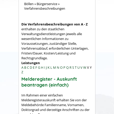
Böllen
»
Bürgerservice
»
Verfahrensbeschreibungen
Die Verfahrensbeschreibungen von A - Z
enthalten zu den staatlichen
Verwaltungsdienstleistungen jeweils alle
wesentlichen Informationen zu
Voraussetzungen, zuständiger Stelle,
Verfahrensablauf, erforderlichen Unterlagen,
Fristen/Dauer, Kosten/Leistung und
Rechtsgrundlage.
Leistungen
A
B
C
D
E
F
G
H
I
J
K
L
M
N
O
P
Q
R
S
T
U
V
W
X
Y
Z
Melderegister - Auskunft
beantragen (einfach)
Im Rahmen einer einfachen
Melderegisterauskunft erhalten Sie von der
Meldebehörde Familienname, Vornamen,
Doktorgrad und derzeitige Anschriften zu der