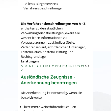
Böllen
»
Bürgerservice
»
Verfahrensbeschreibungen
Die Verfahrensbeschreibungen von A - Z
enthalten zu den staatlichen
Verwaltungsdienstleistungen jeweils alle
wesentlichen Informationen zu
Voraussetzungen, zuständiger Stelle,
Verfahrensablauf, erforderlichen Unterlagen,
Fristen/Dauer, Kosten/Leistung und
Rechtsgrundlage.
Leistungen
A
B
C
D
E
F
G
H
I
J
K
L
M
N
O
P
Q
R
S
T
U
V
W
X
Y
Z
Ausländische Zeugnisse -
Anerkennung beantragen
Die Anerkennung ist notwendig, wenn Sie
beispielsweise
bestimmte weiterführende Schulen