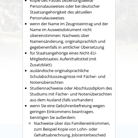
Kopie des Passes
beziehungsweise
Personalausweises
oder bei deutscher
Staatsangehörigkeit des aktuellen
Personalausweises
wenn der Name im Zeugniseintrag und der
Name im Ausweisdokument nicht
übereinstimmen: Nachweis über
Namensänderung, originalsprachlich und
gegebenenfalls in amtlicher Übersetzung
für Staatsangehörige eines Nicht-EU-
Mitgliedstaates: Aufenthaltstitel (mit
Zusatzblatt)
ausländische
originalsprachliche
Schulabschlusszeugnis
se
mit Fächer- und
Notenübersichten
Studiennachweise oder
Abschlussdiplom des
Studiums mit Fächer- und Notenübersichten
aus dem Ausland
(falls vorhanden)
wenn Sie eine Gebührenbefreiung wegen
geringen Einkommens beantragen,
benötigen Sie außerdem:
Nachweise über das Familieneinkommen,
zum Beispiel Kopie von Lohn- oder
Gehaltsabrechnung, Jobcenterbescheid